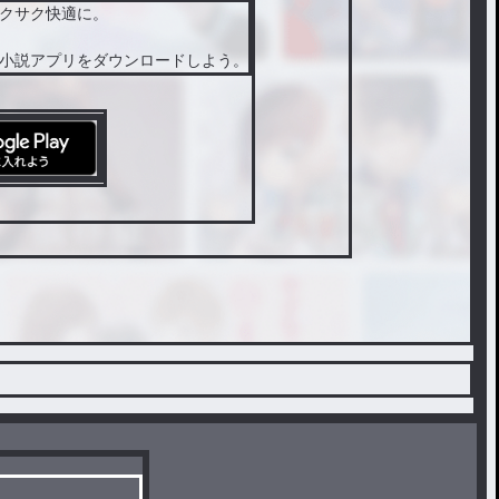
クサク快適に。
小説アプリをダウンロードしよう。