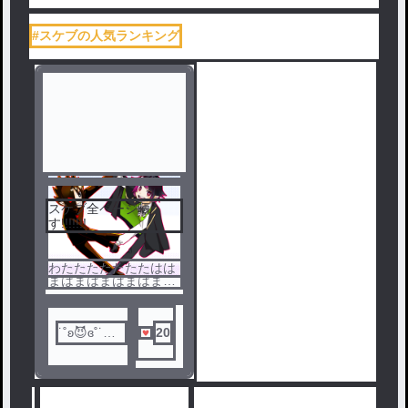
#スケブの人気ランキング
スケブ全ページ晒
す!!!!!!!
わたたたたたたたはは
まはまはまはまはまら
たららたあははははは
ははははは
˙˚ʚ😈ɞ˚˙🐸
20
💻89