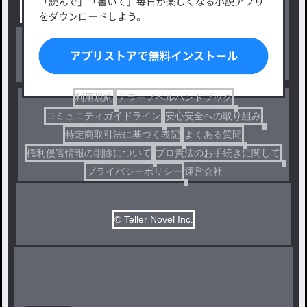
出版・メディアミックス作品
ホラー・ミステリー
BL
ドラマ
コメディ
利用規約
テラーノベルハンドブック
コミュニティガイドライン
安心安全への取り組み
特定商取引法に基づく表記
よくある質問
権利侵害情報の削除について
プロ責法のお手続きに関して
プライバシーポリシー
運営会社
© Teller Novel Inc.