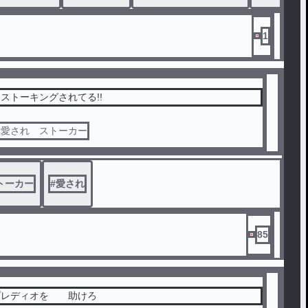
1
ストーキングされてる!!
オ愛され ストーカー
トーカー
#
愛され
85
プレディオを 助けろ