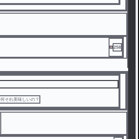
258
？何それ美味しいの？