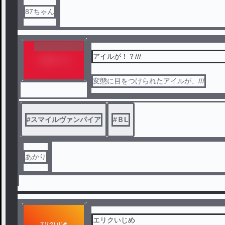
87ちゃん
センシティブ
アイルが！？///
変態に目をつけられたアイルが、///
#
スマイルヴァンパイア
#
ＢL
あかり
エリクいじめ