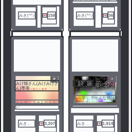
みき(^^♪
158
みき(^^♪
36
みけ猫さん(みけみけさ
絵展示会2
3
4
ん)専用
あらすじ？そんな物は
滅亡した
あらすじ？そんなんな
い
みき
3,207
みき
1,914
(^^♪
(^^♪