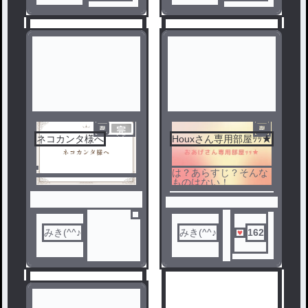
完
ネコカンタ様へ
Houxさん専用部屋ｯｯ★
結
5
6
は？あらすじ？そんな
ものはない！
みき(^^♪
みき(^^♪
162