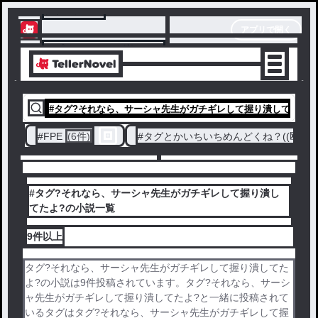
テラーノベル
アプリで開く
アプリでサクサク楽しめる
#
タグ?それなら、サーシャ先生がガチギレして握り潰してたよ?
#
FPE
(6件)
#
タグとかいちいちめんどくね？((殴
(4
#タグ?それなら、サーシャ先生がガチギレして握り潰し
てたよ?の小説一覧
9件
以上
タグ?それなら、サーシャ先生がガチギレして握り潰してた
よ?の小説は9件投稿されています。タグ?それなら、サーシ
ャ先生がガチギレして握り潰してたよ?と一緒に投稿されて
いるタグはタグ?それなら、サーシャ先生がガチギレして握