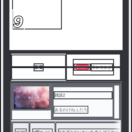
9
新着
ランキング
雑談2
あるわけねぇだろ