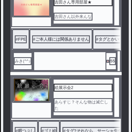
吉田さん専用部屋★
吉田さん以外来んな
#
FPE
#
ご本人様には関係ありません
#
タグとかいちいち
みき(^^♪
55
絵展示会2
あらすじ？そんな物は滅亡し
た
#
暇つぶし
#
ゴミ絵
#
タグ?それなら、サーシャ先生がガ