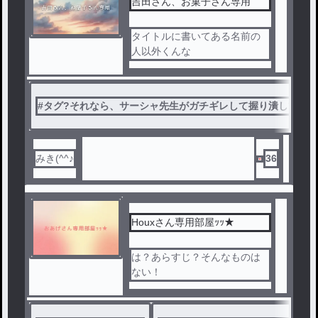
吉田さん、お菓子さん専用
タイトルに書いてある名前の
人以外くんな
#
タグ?それなら、サーシャ先生がガチギレして握り潰してたよ
みき(^^♪
36
Houxさん専用部屋ｯｯ★
は？あらすじ？そんなものは
ない！