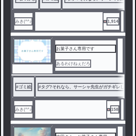
みき(^^♪
1,914
お菓子さん専用です
あるわけねぇだろ
#
ゴミ絵
#
タグ?それなら、サーシャ先生がガチギレして握
みき(^^♪
158