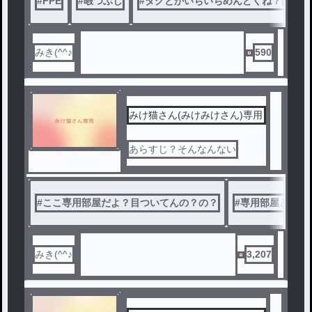
#
FPE
#
暇つぶし
#
タグとかいちいちめんどくね？((殴
みき(^^♪
590
みけ猫さん(みけみけさん)専用
あらすじ？そんなんない
#
ここ専用部屋だよ？目ついてんの？の？
#
専用部屋という
みき(^^♪
3,207