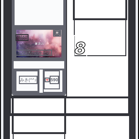
雑談2
7
8
あるわけねぇだろ
みき(^^♪
590
人気ランキングをみる