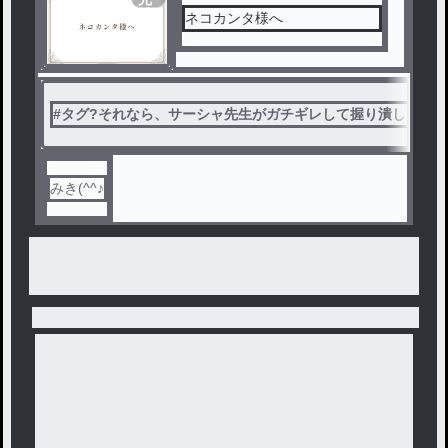
結
ネコカンタ様へ
#
タグ?それなら、サーシャ先生がガチギレして握り潰してたよ
みき(^^♪