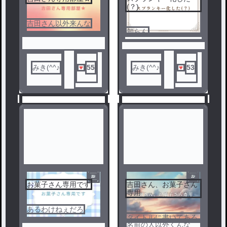
(？)
吉田さん以外来んな
知らん
みき(^^♪
55
みき(^^♪
53
お菓子さん専用です
吉田さん、お菓子さん
1
2
専用
あるわけねぇだろ
タイトルに書いてある
名前の人以外くんな