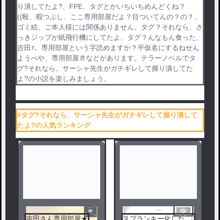
り潰してたよ?、FPE、タグとかいちいちめんどくね？
((殴、暇つぶし、ここ専用部屋だよ？目ついてんの？の？、
ゴミ絵、ご本人様には関係ありません、タグ？それなら、さ
っきジップが紙飛行機にしてたよ、タグ？んなもん食った、
吉田ｧ、専用部屋という字読めますか？平仮名にするねせん
ようべや、専用部屋🚪などがあります。テラーノベルでタ
グ?それなら、サーシャ先生がガチギレして握り潰してた
よ?の小説を楽しみましょう。
#タグ?それなら、サーシャ先生がガチギレして握り潰して
たよ?の人気ランキング
完
吉田さん専用部屋★
スプランキー化した
結