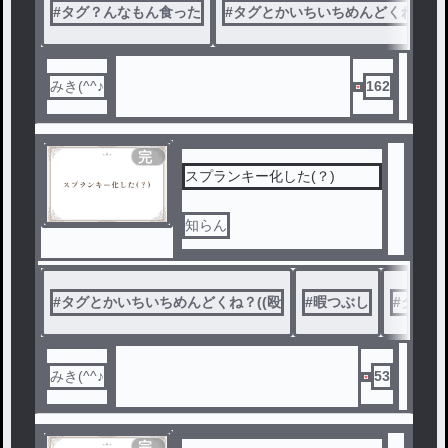
#
タグ？んなもん食った
#
タグとかいちいちめんどくね？((
みき(^^♪
162
完
結
スプランキー化した(？)
知らん
#
タグとかいちいちめんどくね？((殴
#
暇つぶし
#
タグ?
みき(^^♪
53
完