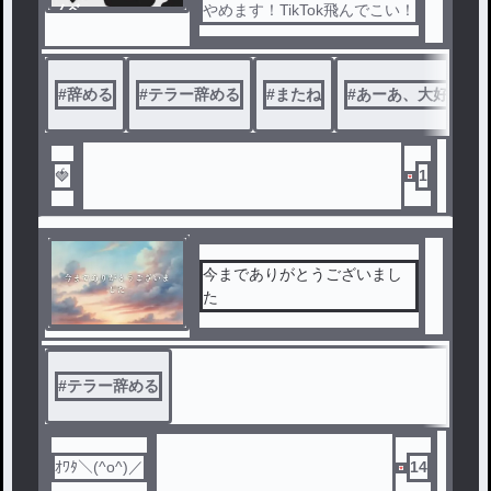
ノベ
やめます！TikTok飛んでこい！
ル
#
辞める
#
テラー辞める
#
またね
#
あーあ、大好きだ
🍓
1
今までありがとうございまし
た
#
テラー辞める
ｵﾜﾀ＼(^o^)／
14