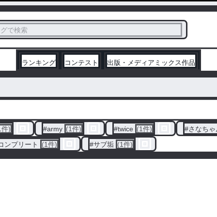
ス
タグで検索
く
ランキング
コンテスト
出版・メディアミックス作品
1件)
#
army
(1件)
#
twice
(1件)
#
さなちゃ
コンプリート
(1件)
#
サブ垢
(1件)