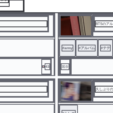
BTSのア
#
army
#
アルバム
#
テテ
43
麗奈
久しぶりのト