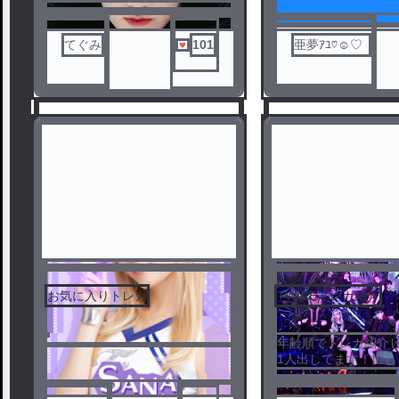
てぐみ
101
亜夢ｱﾕ♡☺️♡
お気に入りトレカ
TWICEトレカ紹介
1
2
年齢順でトレカ紹介し
1人出してます！忙し
い時もあります💦