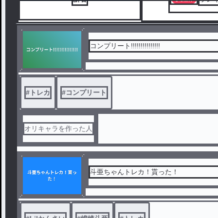
コンプリート!!!!!!!!!!!!!!!
#
トレカ
#
コンプリート
オリキャラを作った人
斗亜ちゃんトレカ！貰った！