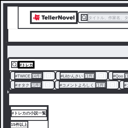
タイトル、作家名、
#
トレカ
#
TWICE
(4件)
#
Lilかんさい
(1件)
#
Qoo
(
#
オタク
(1件)
#
コメントよろしく
(1件)
#
#トレカの小説一覧
15件
以上