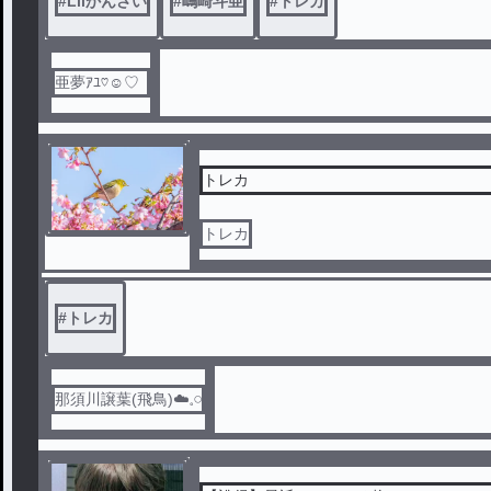
#
Lilかんさい
#
嶋崎斗亜
#
トレカ
亜夢ｱﾕ♡☺️♡
トレカ
トレカ
#
トレカ
那須川譲葉(飛鳥)☁️𓈒𓏸