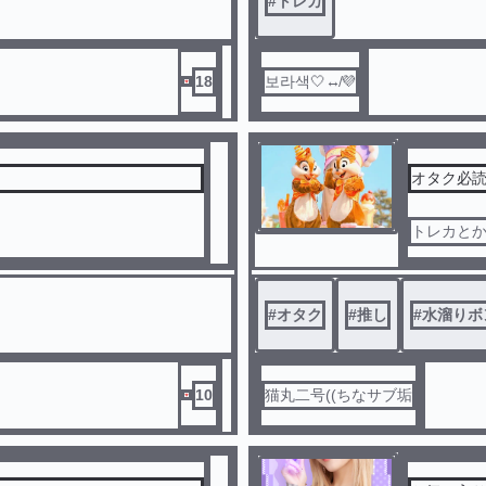
#
トレカ
18
보라색🤍↮💜
オタク必読
トレカとかそ
#
オタク
#
推し
#
水溜りボ
10
猫丸二号((ちなサブ垢