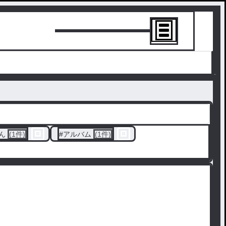
トーリーを書
ん
(1件)
#
アルバム
(1件)