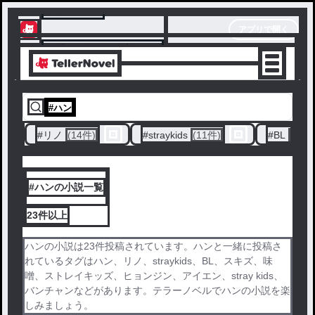
テラーノベル
アプリで開く
アプリでサクサク楽しめる
#
ハン
#
リノ
(14件)
#
straykids
(11件)
#
BL
(9件)
#ハンの小説一覧
23件
以上
ハンの小説は23件投稿されています。ハンと一緒に投稿さ
れているタグはハン、リノ、straykids、BL、スキズ、味
噌、ストレイキッズ、ヒョンジン、アイエン、stray kids、
バンチャンなどがあります。テラーノベルでハンの小説を楽
しみましょう。