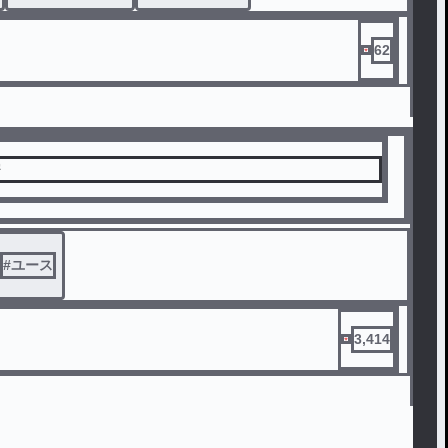
62
密
#
ユース
3,414