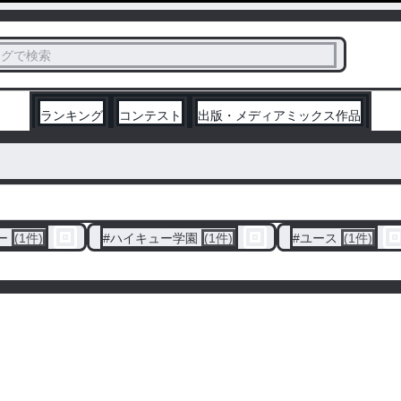
ス
タグで検索
く
ランキング
コンテスト
出版・メディアミックス作品
ー
(1件)
#
ハイキュー学園
(1件)
#
ユース
(1件)