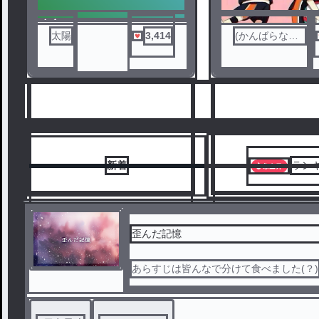
ノベ
太陽
3,414
(かんばらなつ
ル
き)みゆ
新着
ラン
歪んだ記憶
あらすじは皆んなで分けて食べました(？)
1
2