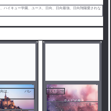
ー、ハイキュー学園、ユース、日向、日向最強、日向翔陽愛されな
の日向は、 バレ
歪んだ記憶
！
あらすじは皆んなで分けて食べ
ました(？)