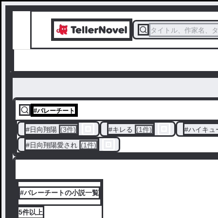
タイトル、作家名、
#
バレーチート
#
日向翔陽
(3件)
#
キレる
(1件)
#
ハイキュ
#
日向翔陽愛され
(1件)
#バレーチートの小説一覧
5件
以上