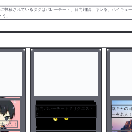
緒に投稿されているタグはバレーチート、日向翔陽、キレる、ハイキュ
ょう。
完
結
！？
日向バレーチート？リクエスト
陰キャ
2！
ー有名人
であった！