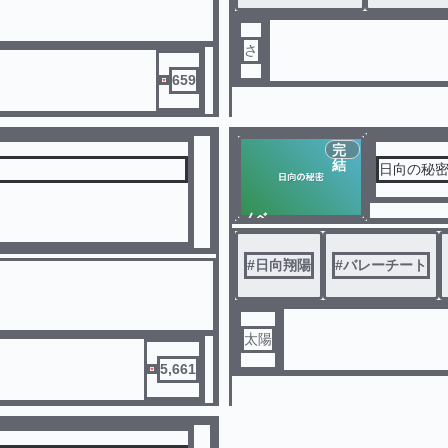
さ
659
完
結
日向の秘
ノベ
ル
#
日向翔陽
#
バレーチート
太陽
5,661