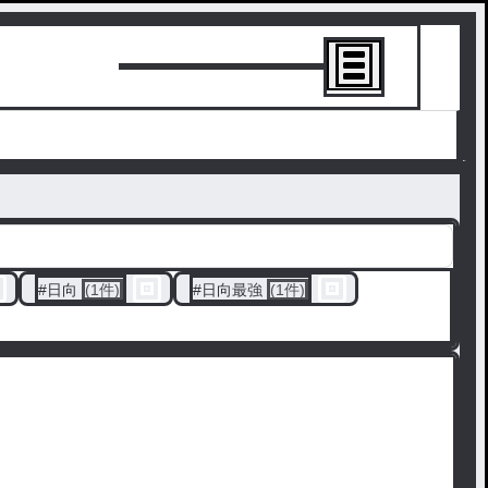
トーリーを書
#
日向
(1件)
#
日向最強
(1件)