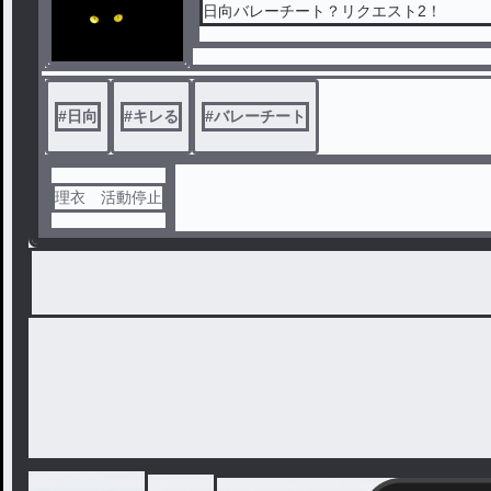
日向バレーチート？リクエスト2！
#
日向
#
キレる
#
バレーチート
理衣 活動停止