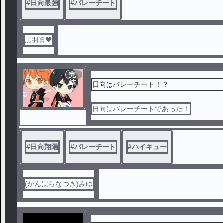
#
日向最強
#
バレーチート
黒羽☠️🖤
完
結
日向はバレーチート！？
日向はバレーチートであった！
#
日向翔陽
#
バレーチート
#
ハイキュー
(かんばらなつき)みゆ