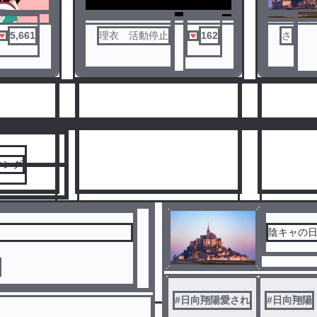
5,661
理衣 活動停止
162
さ
人気ランキングをみる
キング
陰キャの
3
4
#
日向翔陽愛され
#
日向翔陽