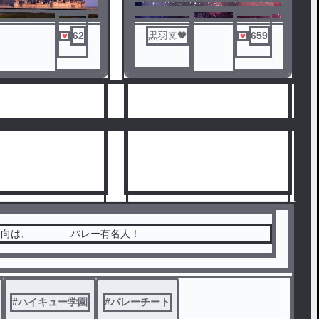
62
黒羽☠️🖤
659
日向は、 バレー有名人！
5
#
ハイキュー学園
#
バレーチート