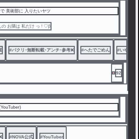
なんかバカで 美術部に 入りたいヤツ
ξ ♡ 🎸 くんの お隣は 私だけ っ ! ♡β
屋
#
パクリ･無断転載･アンチ･参考❌
#
へたでごめん
#
いやごめ
92
ouTuber)
❌
#
NOVA公式
#
YouTuber