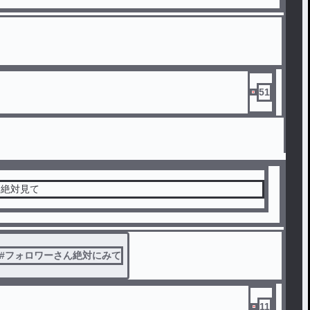
51
ー絶対見て
#
フォロワーさん絶対にみて
11