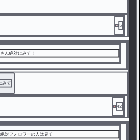
5
ーさん絶対にみて！
にみて
42
☆絶対フォロワーの人は見て！