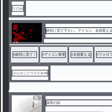
りのみ
絶対に見て下さい。アイコン、名前変え
ノベ
ル
#
絶対に見て！
#
アイコン変更
#
名前変える
#
フォロ
ヨルホシクラゲ🌌💫💤
完
結
謝罪の回