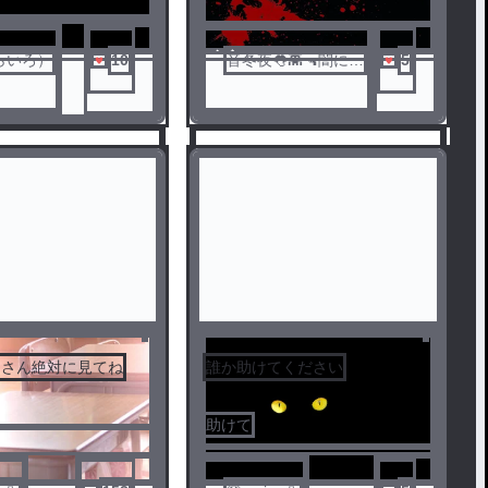
ノベ
らいろ）
10
音冬夜👅👾🔫闇に包
5
ル
まれた
ーさん絶対に見てね
誰か助けてください
5
助けて