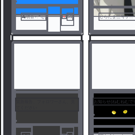
☁萌音⋆.*⃝̥◌̥
51
しらたま三号サブ
垢リル様
緊急報告、フォロワーさん、見
お知らせ(ねむねむで
てください
1
2