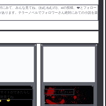
みて、みんな見てね、(ねむねむの)、aiの投稿、❤️とフォロー
があります。テラーノベルでフォロワーさん絶対にみての小説を楽
裏サイトができたらし
......みてくださいｯｯ
絶対見てね