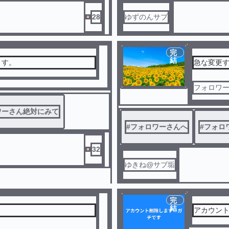
28
ゆずのんサブ
完
結
ます。
急な変更
フォロワ
ワーさん絶対にみて
#
フォロワーさんへ
#
フォロ
32
ゆきね@サブ垢
完
結
アカウン