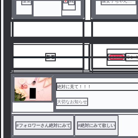
優菜
92
腐女子ちゃん😈
✡♠️
新着
ラン
絶対に見て！！！
大切なお知らせ
6
7
#
フォロワーさん絶対にみて
#
絶対にみて欲しい