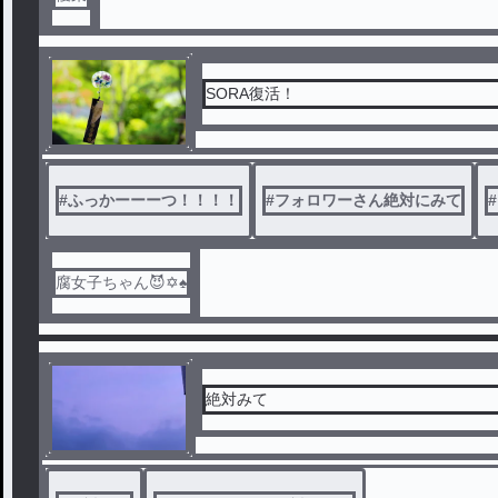
SORA復活！
#
ふっかーーーつ！！！！
#
フォロワーさん絶対にみて
#
腐女子ちゃん😈✡♠️
絶対みて