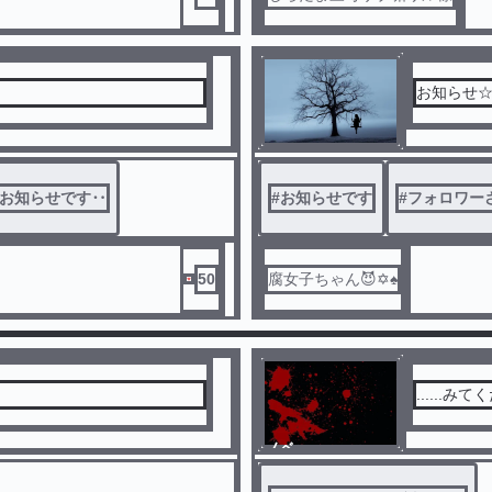
お知らせ☆
お知らせです‥
#
お知らせです
#
フォロワー
50
腐女子ちゃん😈✡♠️
......み
ノベ
ル