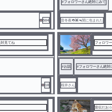
#
フォロワーさん絶対にみて
504
音冬夜👅👾🔫闇に包まれた
絶対見てね
フォロワ
#
お話
#
フォロワーさん絶対
10
桜井さん
宣伝だお