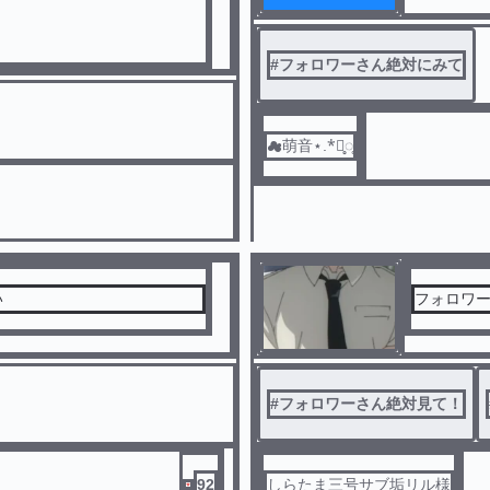
#
フォロワーさん絶対にみて
☁萌音⋆.*⃝̥◌̥
い
フォロワ
#
フォロワーさん絶対見て！
92
しらたま三号サブ垢リル様