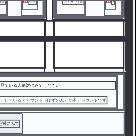
g🌼
152
🌸spring🌼
5
を見ている人絶対にみてください
ローしているアカウント（ゆずのん）が本アカウントです
10
絶対にみて