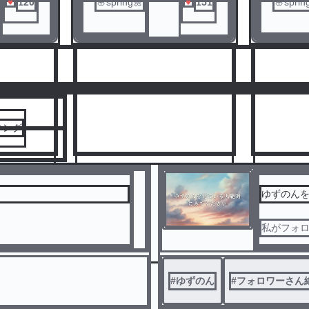
120
🌸spring🌼
151
🌸sprin
人気ランキングをみる
キング
ゆずのん
私がフォ
8
9
#
ゆずのん
#
フォロワーさん