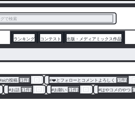
ス
タグで検索
く
ランキング
コンテスト
出版・メディアミックス作品
#
aiの投稿
(1件)
#
❤️とフォローとコメントよろしく
(1件)
#
お話
(1件)
#
お願い
(1件)
#
はやコメのやつ
(