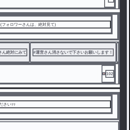
(フォロワーさんは、絶対見て)
さん絶対にみて
#
運営さん消さないで下さいお願いします！
#
非
102
てくださいｯｯ