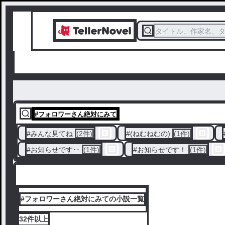
タイトル、作家名、
#
フォロワーさん絶対にみて
#
みんな見てね
(2件)
#
(ねむねむの)
(1件)
#
お知らせです‥
(1件)
#
お知らせです！
(1件)
#フォロワーさん絶対にみての小説一覧
32件
以上