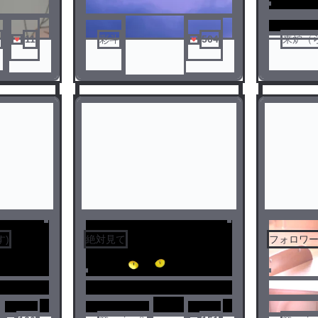
11
彩斗
504
来炉（
す)
絶対見て
フォロワ
3
4