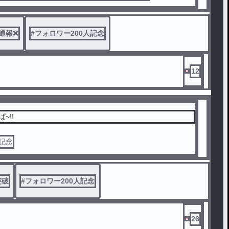
念でこっち優先してしまうけど許してください。
感謝です✨😭
通報❌
#
フォロワー200人記念
12
~!!
破記念
突破
#
フォロワー200人記念
26