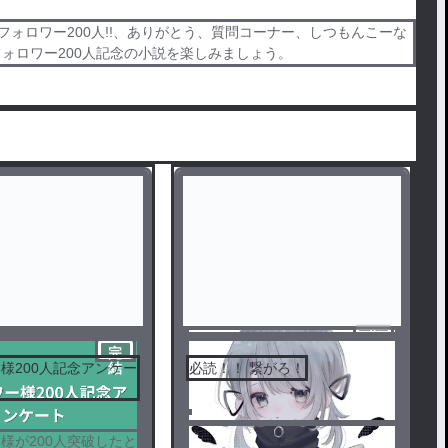
フォロワー200人!!、ありがとう、質問コーナー、しつもんこーな
ルでフォロワー200人記念の小説を楽しみましょう。
完
結
完
様200人記念アンケー
必読！！ 繋がろ！
結
様が200人突破したと