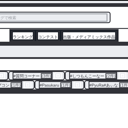
ス
タグで検索
く
ランキング
コンテスト
出版・メディアミックス作品
#
質問コーナー
(3件)
#
しつもんこーなー
(2件)
ザコン
(1件)
#
Pasukaru
(1件)
#
PyuRa#あぃな
(1件