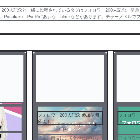
200人記念と一緒に投稿されているタグはフォロワー200人記念、🎊㊗
asukaru、PyuRa#あぃな、blackなどがあります。テラーノベ
フォロワー200人記念!参加型開
フォロワー
催！！
ト
チキン南蛮にして食べたからな
フォロワー