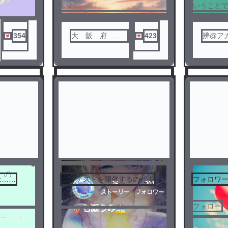
いわ
いうこと
えてもら
354
大 阪 府 民
423
辨@ア
@イラコン開催
ブ動.
中
は……
コンテストを開催するのだ！
フォロワー
3
4
フォロー