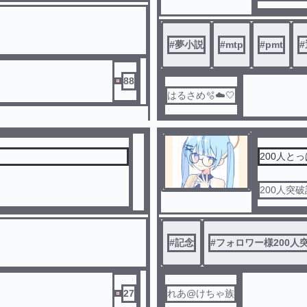
200人記
日々皆様に
#
夢小説
#
mtp
#
pmt
#
88
はるさめ🫧☁️‎🤍
200人とっぱ
200人突
#
記念
#
フォロワー様200人
27
れあ@けちゃ族