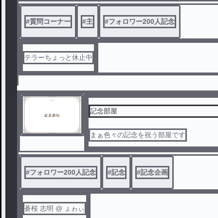
#
質問コーナー
#
主
#
フォロワー200人記念
テラーちょっと休止中
記念部屋
まぁ色々の記念を祝う部屋です
#
フォロワー200人記念
#
記念
#
記念企画
蒼桜 志明 @ ょゎぃ