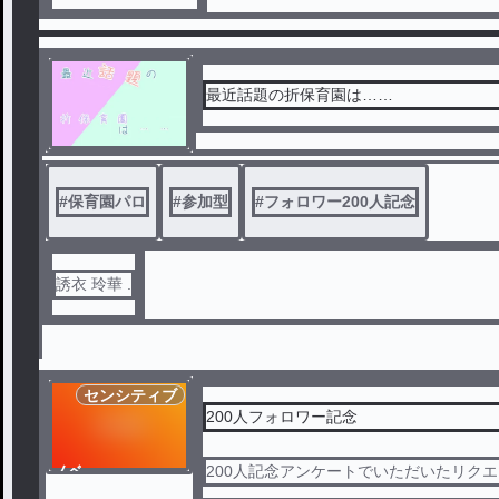
最近話題の折保育園は……
#
保育園パロ
#
参加型
#
フォロワー200人記念
誘衣 玲華 .
センシティブ
200人フォロワー記念
ノベ
200人記念アンケートでいただいたリク
ル