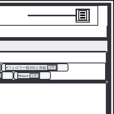
トーリーを書
#
フォロワー様200人突破
(2件)
)
#
black
(1件)