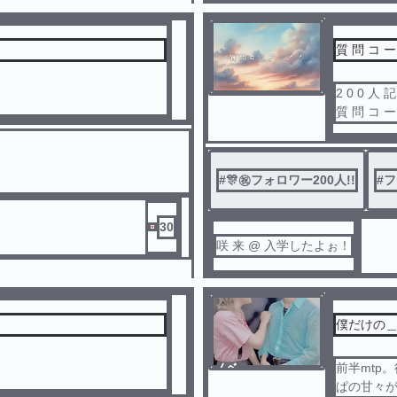
質 問 コ ー
2 0 0 人 
質 問 コ ー
1 人 何 個
#
🎊㊗フォロワー200人!!
#
フ
30
咲 来 @ 入学したよぉ！
僕だけの
ノベ
前半mtp。
ル
ぱの甘々