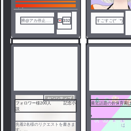
ノベ
ル
辨@アカ停止.サ
332
すごすご(*´ `*)
ブ動.
センシティブ
フォロワー様200人 記念小
最近話題の折保育園
説
1
2
先着2名様のリクエストを書きま
す。