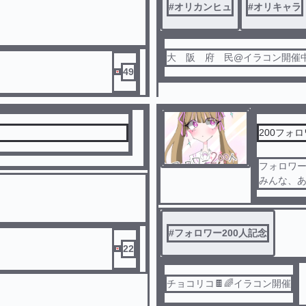
#
オリカンヒュ
#
オリキャラ
大 阪 府 民@イラコン開催
49
200フォ
フォロワー
みんな、
#
フォロワー200人記念
22
チョコリコ🍫🌈イラコン開催