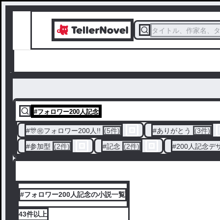
タイトル、作家名、
#
フォロワー200人記念
#
🎊㊗フォロワー200人!!
(5件)
#
ありがとう
(3件)
#
参加型
(2件)
#
記念
(2件)
#
200人記念デ
#フォロワー200人記念の小説一覧
43件
以上