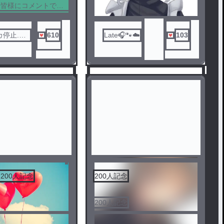
で皆様にコメントで教
いたい
カ停止.サ
610
Late🎧🐾☁️
103
センシティブ
200人記念
200人記念
5
200人記念