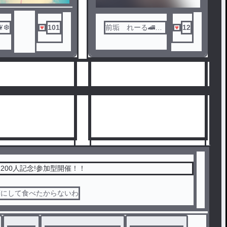
❦❆
101
前垢 れーる🚄💨
12
🍭
200人記念!参加型開催！！
蛮にして食べたからないわ
10