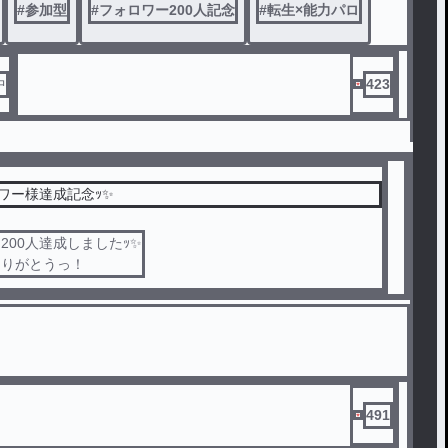
#
参加型
#
フォロワー200人記念
#
転生×能力パロ
中
423
ロワー様達成記念ｯ✨
200人達成しましたｯ✨
ありがとうっ！
491