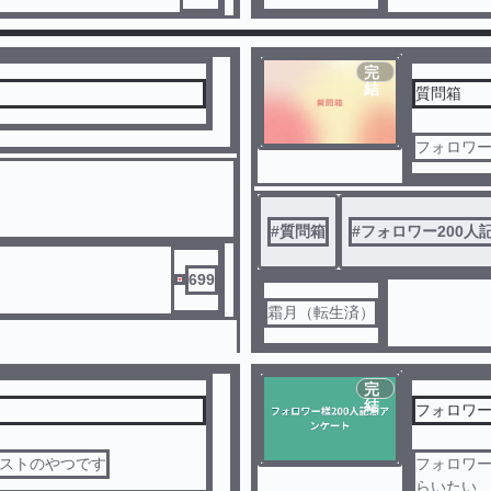
完
結
質問箱
フォロワー
#
質問箱
#
フォロワー200人
699
霜月（転生済）
完
結
フォロワー
エストのやつです
フォロワー
らいたい