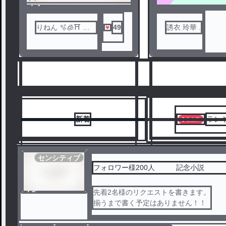
揃うまで書く予定はありませ
ノベ
ん！！
ル
りねん 🫧🧊⛩️ @
49
誘衣 玲華 .
低浮
新着
ラン
センシティブ
フォロワー様200人 記念小説
ノベ
先着2名様のリクエストを書きます。
6
7
ル
揃うまで書く予定はありません！！