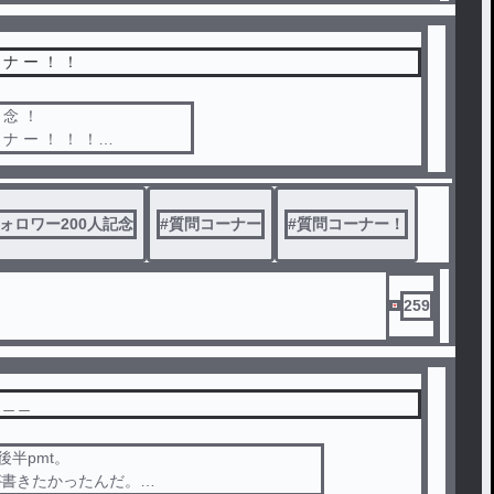
 ナ ー ！ ！
記 念 ！
 ナ ー ！ ！ ！
 で も 質 問 し て い い よ ！
ォロワー200人記念
#
質問コーナー
#
質問コーナー！
259
＿＿＿
後半pmt。
が書きたかったんだ。