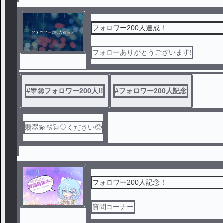
フォロワー200人達成！
フォローありがとうございます!
#
🎊㊗フォロワー200人!!
#
フォロワー200人記念
翡翠💫🫧🦭♡ください🥺
フォロワー200人記念！
質問コーナー