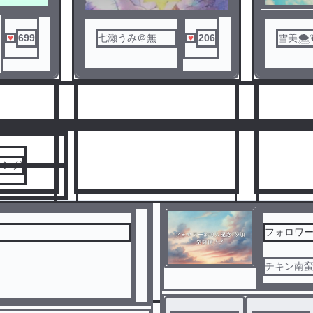
699
七瀬うみ＠無期
206
雪美🌨
限活動休止中
人気ランキングをみる
キング
フォロワー
チキン南
8
9