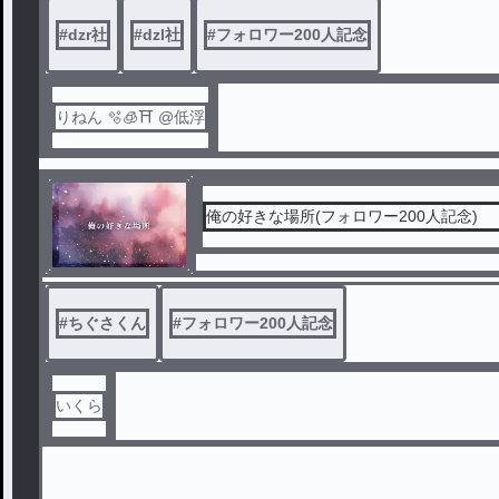
#
dzr社
#
dzl社
#
フォロワー200人記念
りねん 🫧🧊⛩️ @低浮
俺の好きな場所(フォロワー200人記念)
#
ちぐさくん
#
フォロワー200人記念
いくら