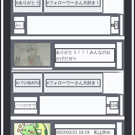
#
ありがとう
#
フォローワーさん大好き！
みい
7
ありがとう！！！みんなのお
かげだぜ☆
#
バツ/BATU
#
フォローワーさん大好き！
バツのサヴ
116
2022/02/21 18:19 私は辞め