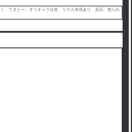
しく、てきとー、オリキャラ注意、リスカ表現あり、反応、怒られ