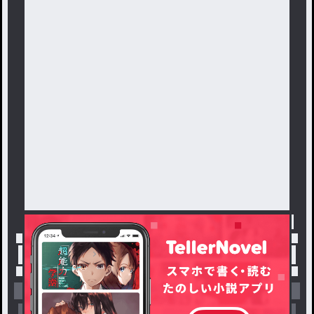
トップ
「#メルト」の人気小説・夢小説一覧