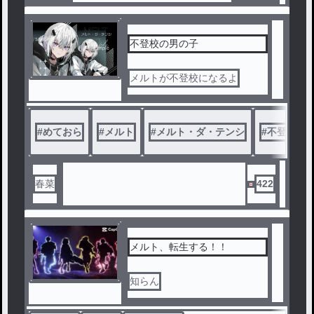
不登校の男の子
メルトが不登校になるよ
#
めておら
#
メルト
#
メルト・ダ・テンシ
#
不登校
春菜
422
メルト、転生する！！
知らん