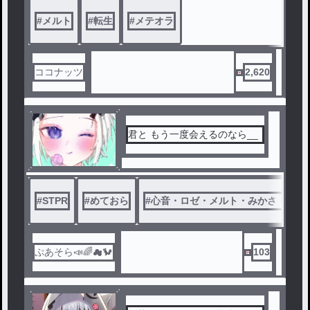
#
メルト
#
転生
#
メテオラ
ココナッツ
2,620
君と もう一度会えるのなら__
#
STPR
#
めておら
#
心音・ロゼ・メルト・みかさ・らい
ぷあそら📣🌈︎︎☁🐿
103