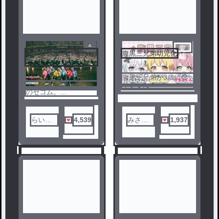
完
ストレスに弱い俺のセ
腹黒三兄弟幼児化
結
3
4
コム
腹黒三兄弟が3歳にな
りました
ストレスに弱いめると
のセコム。
𓏸𓏸視点 心配だし普通の
人とは違うけど絶対に
俺が幸せにする
めると視点 もうこんな
らいむ
4,539
みさち
1,937
体嫌だよ…
💜‪🐰
ゃん@
イラコ
ン開催
中