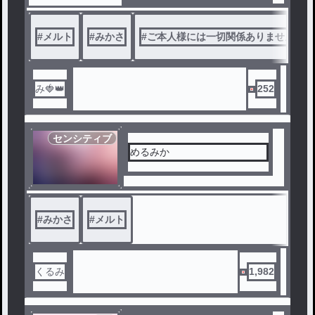
ているから薄々気づいている
。これからメルトは、どうな
#
メルト
#
みかさ
#
ご本人様には一切関係ありません
るのか...
パクリ禁止❌同じような作品が
あってもパクってないので通
み🍓👑
252
報やめてください
センシティブ
めるみか
#
みかさ
#
メルト
くるみ
1,982