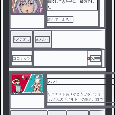
転校してきた子は、最強でし
た
読んで！よろ！
#
メテオラ
#
メルト
ココナッツ
5,900
完
結
メルト
ノベ
リクエストありがとうございます！
ル
ryoさんの「メルト」の歌詞パロです。
【https://music.youtube.com/watch?v=o1
SQyVPc&si=aHn_PWR0jr9RmfDw】