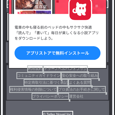
小説を探す
ジャンルから探す
新着小説一覧
恋愛・ロマンス
タグ一覧
ロマンスファンタジー
小説コンテスト応募・公募
ファンタジー・異世界・SF
出版・メディアミックス作品
ホラー・ミステリー
BL
ドラマ
コメディ
利用規約
テラーノベルハンドブック
コミュニティガイドライン
安心安全への取り組み
特定商取引法に基づく表記
よくある質問
権利侵害情報の削除について
プロ責法のお手続きに関して
プライバシーポリシー
運営会社
© Teller Novel Inc.