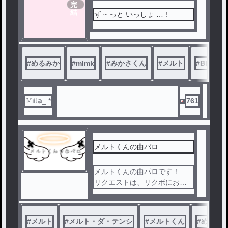
完
結
ず ~ っと いっしょ … !
#
めるみか
#
mlmk
#
みかさくん
#
メルト
#
BL
#
𝕄𝕚𝕝𝕒_ ︎‪*
761
メルトくんの曲パロ
メルトくんの曲パロです！
リクエストは、リクボにお願
いします。
#
メルト
#
メルト・ダ・テンシ
#
メルトくん
#
めてお