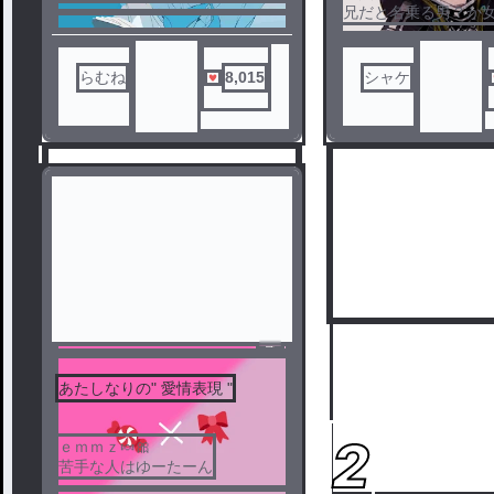
静かな場所を手に入れる為なら､
兄だと名乗る男？か
嫌われたっても構わない…
らない奴が現れた！
そう思っていた筈なのに…
なんで､私は嫌だと思う程皆様か
らむね
8,015
シャケ
ら好かれてしまうのでしょう
か？
あたしなりの" 愛情表現 "
1
2
ｅｍｍｚ🍬🎀
苦手な人はゆーたーん