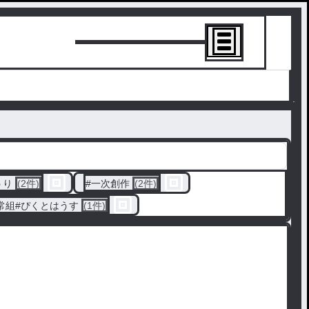
トーリーを書
うり
(2件)
#
一次創作
(2件)
日常組#ぴくとはうす
(1件)