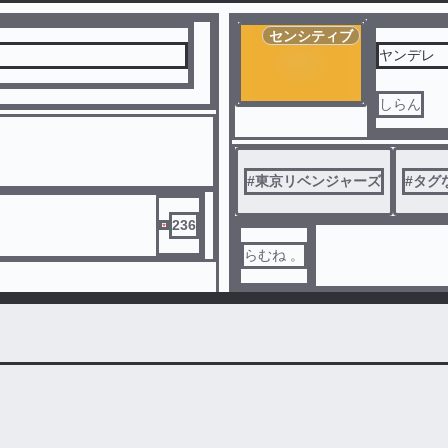
センシティブ
ヤンデレ
しらん
#
東京リベンジャーズ
#
タグ
236
らむね 。