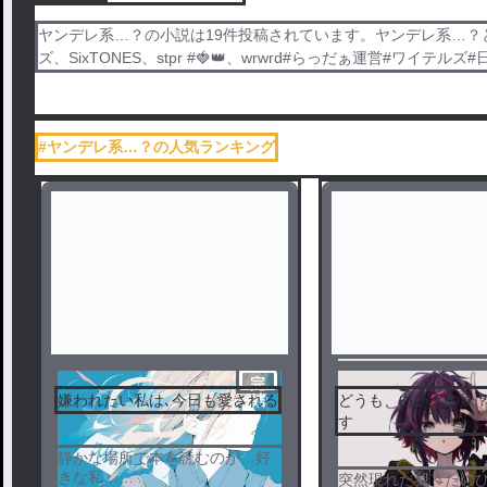
ヤンデレ系…？の小説は19件投稿されています。ヤンデレ系…？
ズ、SixTONES、stpr #🍓👑、wrwrd#らっだぁ運営
#ヤンデレ系…？の人気ランキング
完
嫌われたい私は､今日も愛される
どうも、白い人の妹
結
す
静かな場所で本を読むのが…好
きな私…
突然現れた我々だの