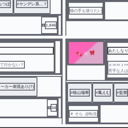
ちつぼ
#
ヤンデレ系…？
猫の手も借りたい
1,846
あたしなりの
見て行かない？
ｅｍｍｚ🍬
苦手な人
ーカー表現あり(?)
#
暁山瑞希
#
鳳えむ
#
監禁
34
＃ そら .@転生