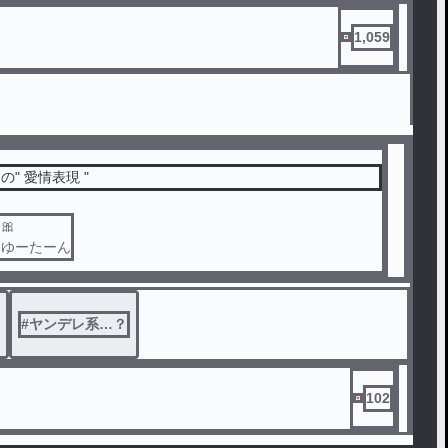
1,059
" 愛情表現 "
🎀
はゆーたーん
#
ヤンデレ系…？
102