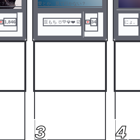
女？か分か
愛とか、見て行かない？
？
1,846
豆もち ☃️💚💎❤️ ☑️
34
にょ。
3
4