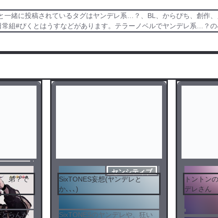
と一緒に投稿されているタグはヤンデレ系…？、BL、からぴち、創作
#ワイテルズ#日常組#ぴくとはうすなどがあります。テラーノベルでヤンデレ系…
センシティブ
？、弟？で
SixTONES妄想(ヤンデレと
トントンの兄
か､､､)
デレさん
ひとらんが
SixTONESのヤンデレや、狂い