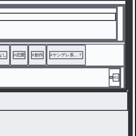
なし
#
恋愛
#
創作
#
ヤンデレ系…？
41