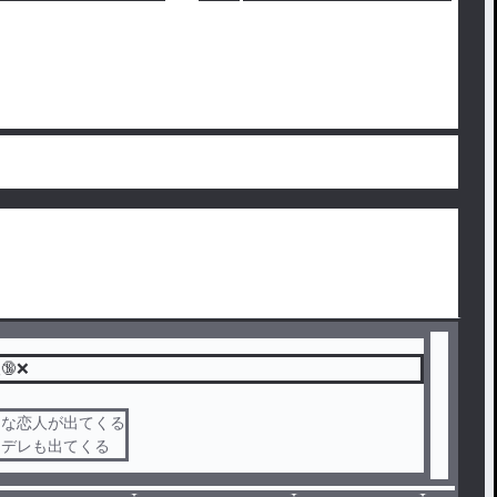
🔞❌
々な恋人が出てくる
ンデレも出てくる