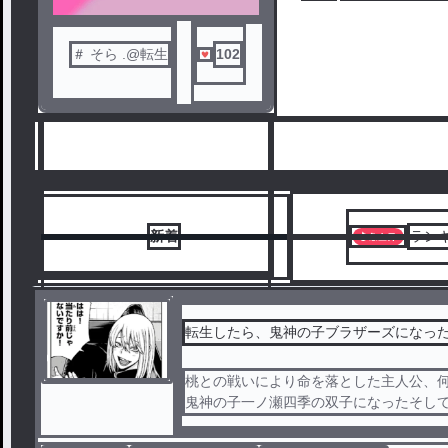
＃ そら .@転生
102
新着
ラン
転生したら、鬼神の子ブラザーズになっ
桃との戦いにより命を落とした主人公、
6
鬼神の子一ノ瀬四季の双子になったそし
った