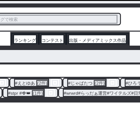
ス
タグで検索
く
ランキング
コンテスト
出版・メディアミックス作品
#
えとゆあ
(2件)
#
じゃぱたつ
(2件)
#
ひろ
#
stpr #🍓👑
(1件)
#
wrwrd#らっだぁ運営#ワイテルズ#