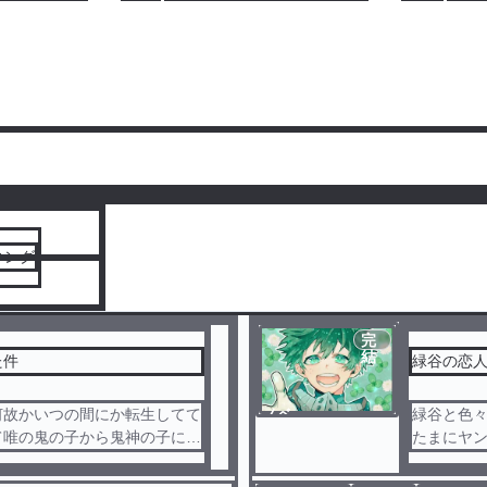
人気ランキングをみる
キング
完
結
た件
緑谷の恋人
何故かいつの間にか転生してて
ノベ
緑谷と色
ル
て唯の鬼の子から鬼神の子にな
たまにヤ