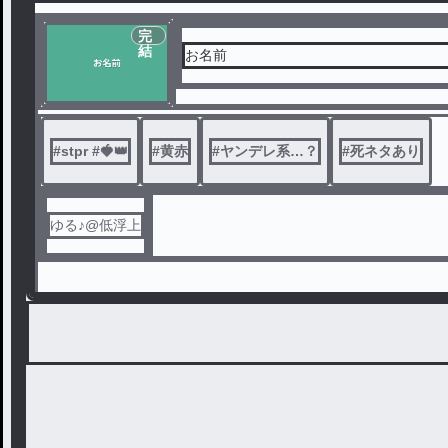
完
結
お名前
#
stpr #🍓👑
#
黄赤
#
ヤンデレ系…？
#
死ネタあり
ゆる♪@低浮上