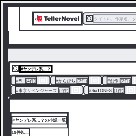
タイトル、作家名、
#
ヤンデレ系…？
#
BL
(4件)
#
からぴち
(3件)
#
創作
(3件)
#
東京リベンジャーズ
(2件)
#
SixTONES
(1件)
#ヤンデレ系…？の小説一覧
19件
以上