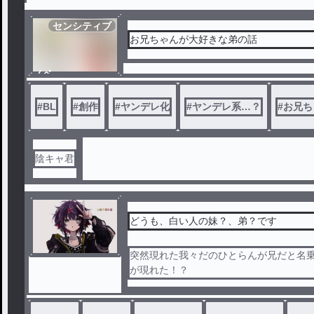
センシティブ
お兄ちゃんが大好きな弟の話
ノベ
ル
#
BL
#
創作
#
ヤンデレ化
#
ヤンデレ系…？
#
お兄ち
陰キャ君
どうも、白い人の妹？、弟？です
突然現れた我々だのひとらんが兄だと名
が現れた！？