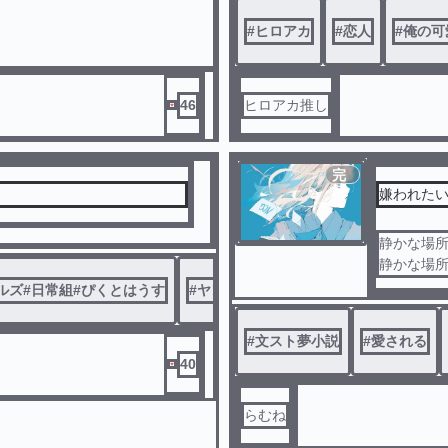
#
ヒロアカ
#
恋人
#
俺の可
46
ヒロアカ推し
完
結
嫌われたい
静かな場
静かな場所
そう思っ
テルズ#日常組#ぴくとはうす
#
ヤンデレ？
#
ヤンデレ系…？
なんで､私
#
文スト夢小説
#
愛される
40
らむね