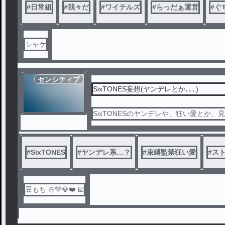
#
日常組
#
我々だ
#
ワイテルズ
#
らっだぁ運営
#
ぐ
シャケ
センシティブ
SixTONES妄想(ヤンデレとか､､､)
SixTONESのヤンデレや、狂い愛とか、
#
SixTONES
#
ヤンデレ系…？
#
束縛監禁狂い愛
#
スト
豆もち ☃️💚💎❤️ ☑️