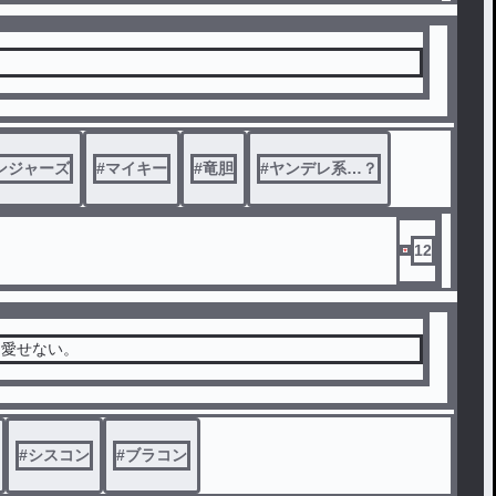
ンジャーズ
#
マイキー
#
竜胆
#
ヤンデレ系…？
12
は愛せない。
#
シスコン
#
ブラコン