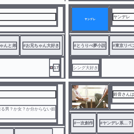
ヤンデレ
ゃんと弟
#
お兄ちゃん大好き
#
とうりべ夢小説
#
東京リベ
17
シング大好き
鈴音さん
乗る男？か女？か分からない奴
ノベ
ル
#
一次創作
#
ヤンデレ系…？