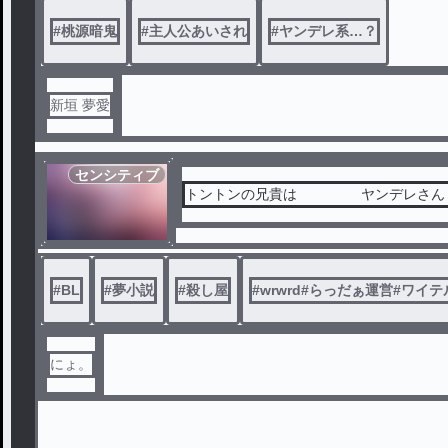
#
桃源暗鬼
#
主人公あいされ
#
ヤンデレ系…？
新垣 夢愛
センシティブ
トントンの兄貴は ヤンデレさん
#
BL
#
夢小説
#
殺し屋
#
wrwrd#らっだぁ運営#ワイ
にょ。