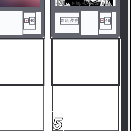
主人公、何故かいつの間にか転
生してて鬼神の子一ノ瀬四季の
双子になったそして唯の鬼の子
から鬼神の子になった
40
新垣 夢愛
46
5