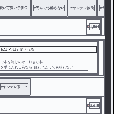
愛い可愛い子供♡
#
死んでも離さない
#
ヤンデレ彼氏
#
ヤンデ
1,594
私は､今日も愛される
所で本を読むのが…好きな私…
を手に入れる為なら､嫌われたっても構わない…
ていた筈なのに…
は嫌だと思う程皆様から好かれてしまうのでしょうか？
#
ヤンデレ系…？
8,015