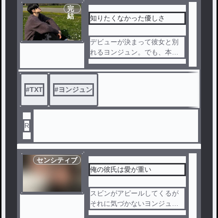
完
結
知りたくなかった優しさ
デビューが決まって彼女と別
れるヨンジュン。でも、本当
はまだ大好きなんだ。
#
TXT
#
ヨンジュン
R
センシティブ
俺の彼氏は愛が重い
スビンがアピールしてくるが
それに気づかないヨンジュン
。