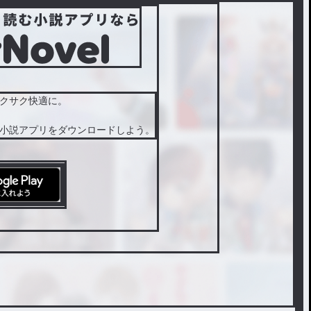
クサク快適に。
小説アプリをダウンロードしよう。