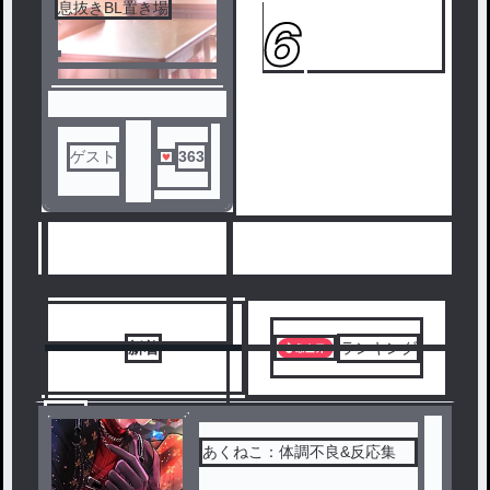
息抜きBL置き場
5
6
ゲスト
363
人気ランキングをみる
新着
ランキング
7
あくねこ：体調不良&反応集