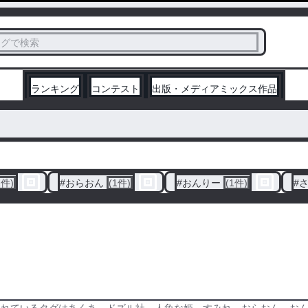
ス
タグで検索
く
ランキング
コンテスト
出版・メディアミックス作品
2件)
#
おらおん
(1件)
#
おんりー
(1件)
#
されているタグはあくあ、ドズル社、人魚な姫、すみれ、おらおん、お