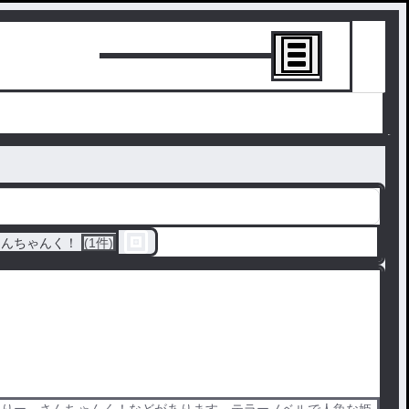
トーリーを書
さんちゃんく！
(1件)
んりー、さんちゃんく！などがあります。テラーノベルで人魚な姫