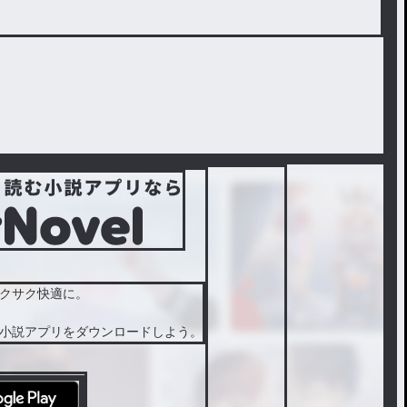
クサク快適に。
小説アプリをダウンロードしよう。