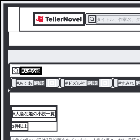
タイトル、作家名、
#
人魚な姫
#
あくあ
(3件)
#
ドズル社
(3件)
#
すみれ
(
#人魚な姫の小説一覧
3件
以上
人魚な姫の小説は3件投稿されています。人魚な姫と一緒に投稿