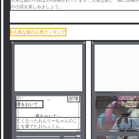
の小説を楽しみましょう。
#人魚な姫の人気ランキング
完
僕をおいて…
〜あくあの過去物語
結
亡くなったおんりーちゃんのこ
あくあの過去物語り
とを愛でたおらふくん
てフォローしてくださ
・おんりーちゃん病弱で旅立っ
デビューです
た…
ノベ