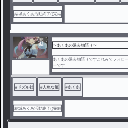
結城あくあ活動終了((完結
完
結
〜あくあの過去物語り〜
ノベ
あくあの過去物語りですこれみてフォロー
ル
ーです
#
ドズル社
#
人魚な姫
#
あくあ
結城あくあ活動終了((完結