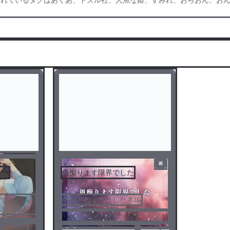
完
結
り〜
愚痴ります限界でした
ですこれみ
愚痴とちょっとした本編
い100人で
ノベ