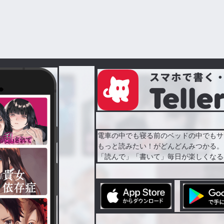
電車の中でも寝る前のベッドの中でもサ
もっと読みたい！がどんどんみつかる。
「読んで」「書いて」毎日が楽しくなる