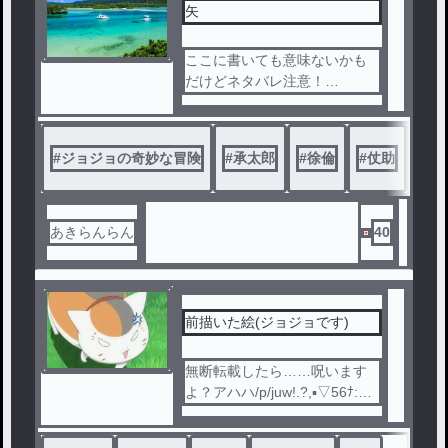
矢
ここに書いても意味ないかも
だけどネタバレ注意！
レクイエム、オリジナル能力
でるよ！気をつけて！空想場
面あるよ！
#
ジョジョの奇妙な冒険
#
承太郎
#
徐倫
#
仗助
#
ジ
独自の設定あり
あきらんらん
40
前描いた絵(ジョジョです)
無断転載したら……呪います
よ？アハハ/p/juw!.?,▪▽56ﾅ:@
dk'".uw