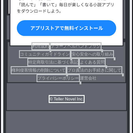
小説コンテスト応募・公募
ファンタジー・異世界・SF
出版・メディアミックス作品
ホラー・ミステリー
BL
ドラマ
コメディ
利用規約
テラーノベルハンドブック
コミュニティガイドライン
安心安全への取り組み
特定商取引法に基づく表記
よくある質問
権利侵害情報の削除について
プロ責法のお手続きに関して
プライバシーポリシー
運営会社
© Teller Novel Inc.