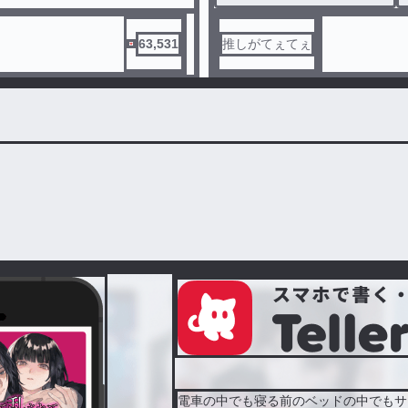
63,531
推しがてぇてぇ
電車の中でも寝る前のベッドの中でもサ