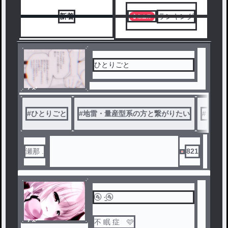
新着
ランキング
ひとりごと
ノベ
ル
#
ひとりごと
#
地雷・量産型系の方と繋がりたい
#
テラー
瀬那 .
821
🚰 ·̫🚰
ノベ
不 眠 症 🩷