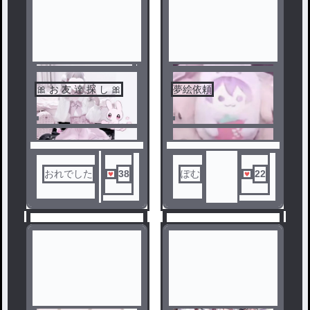
🎀 お 友 達 探 し 🎀
夢絵依頼
3
4
おれでした
38
ぽむ
22