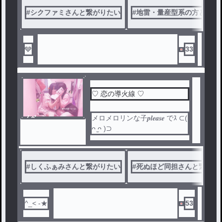
#
シクファミさんと繋がりたい
#
地雷・量産型系の方と繋が
🩶
33
♡ 恋の導火線 ♡
ノベ
メロメロリンな子𝒑𝒍𝒆𝒂𝒔𝒆 でｽ ⊂(
ル
ᴖ ̫ᴖ )⊃
#
しくふぁみさんと繋がりたい
#
死ぬほど同担さんと繋がり
^_< -★
53