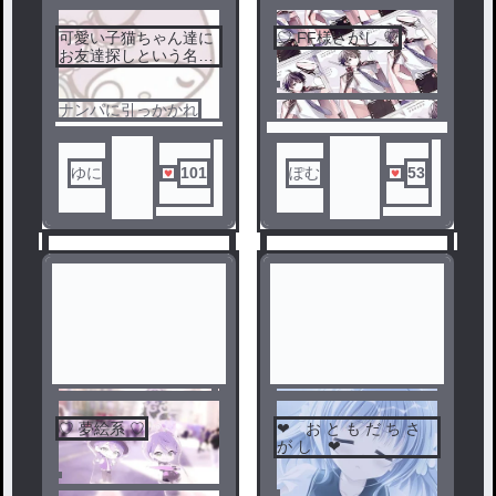
可愛い子猫ちゃん達に
♡ FF様さがし ♡
5
6
お友達探しという名の
ナンパをしていく
ナンパに引っかかれ
ゆに
101
ぽむ
53
♡ 夢絵系 ♡
7
8