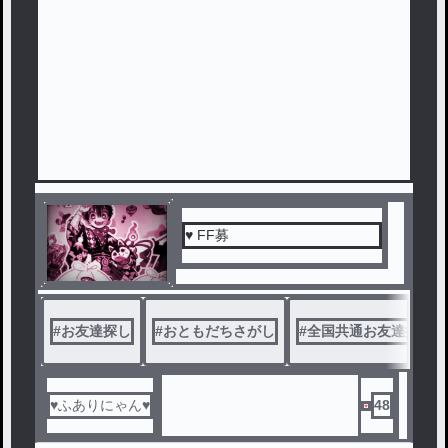
♥ FF募
#
お友達探し
#
おともだちさがし
#
全国共通お友達探し
♥ふありにゃん♥
48