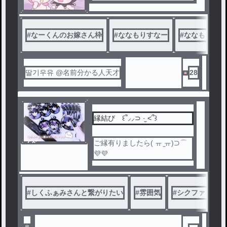
#
なーくんのお嫁さん枠
#
ななもりすなー
#
ななもり。く
딸기우유 @名前分かる人天才
28
縁結び ꒰՞⸝⸝⊃ ·̫ <՞꒱
ノベ
ご縁有りましたら( ㅠ ̫ㅠ)⊃⌒
ル
💜💜
#
しくふぁみさんと繋がりたい
#
雰囲気
#
シクファミさん