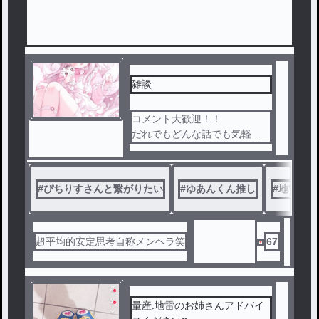
雑談
コメント大歓迎！！
だれでもどんな話でも気軽に
コメントください！！
#
ぴちりすさんと繋がりたい
#
ゆあんくん推し
#
地雷・量
超平均的安定思考自称メンヘラ笑
67
量産.地雷のお姉さんアドバイ