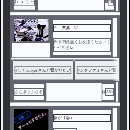
‪れ う ち ゃ
49
🤍 友募 🤍
ノベ
界隈関係無くお友達ください (
ル
/ ̫ т )👋🏻💫
#
しくふぁみさんと繋がりたい
#
シクファミさんと繋がりた
さむぎょぷさる
281
繋がり会⟡.·