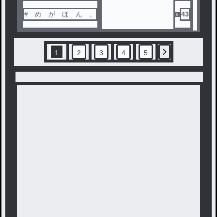
# め が ほ ん 。
43
1
2
3
4
5