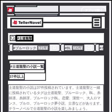
テラーノベル
アプリで開く
アプリでサクサク楽しめる
#
士道龍聖
#
ブルーロック
(21件)
#
BL
(16件)
#
糸師凛
#士道龍聖の小説一覧
37件
以上
士道龍聖の小説は37件投稿されています。士道龍聖と一緒
に投稿されているタグは士道龍聖、ブルーロック、BL、糸
師凛、糸師冴、ブルーロックBL、恋愛、潔世一、大人ロマ
ンス、ブルロ、ブルーロック夢小説、士凛などがあります。
テラーノベルで士道龍聖の小説を楽しみましょう。