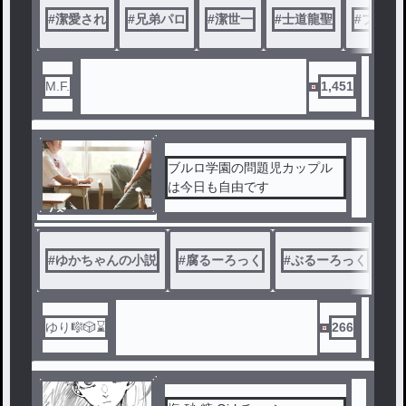
#
潔愛され
#
兄弟パロ
#
潔世一
#
士道龍聖
#
ブルー
M.F.
1,451
ブルロ学園の問題児カップル
は今日も自由です
ノベ
ル
#
ゆかちゃんの小説
#
腐るーろっく
#
ぶるーろっく
#
ゆり🎼🎲⌛️
266