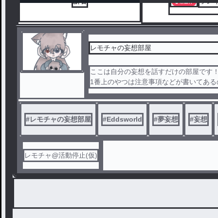
新着
ラン
レモチャの妄想部屋
ここは自分の妄想を話すだけの部屋です
1番上のやつは注意事項などが書いてある
それではどうぞ〜
※[(夢)妄想(♡)]と書いてあるものは少しpi
#
レモチャの妄想部屋
#
Eddsworld
#
夢妄想
#
妄想
レモチャ@活動停止(仮)