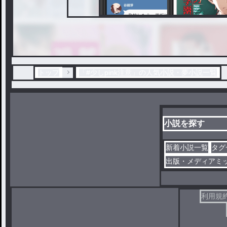
トップ
「#少しpink注意」の人気小説・夢小説一覧
小説を探す
新着小説一覧
タグ
出版・メディアミ
利用規