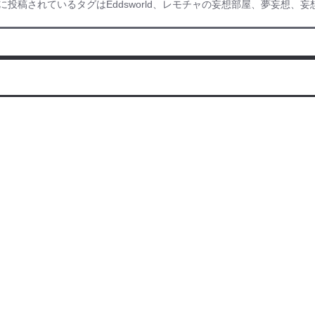
緒に投稿されているタグはEddsworld、レモチャの妄想部屋、夢妄想、