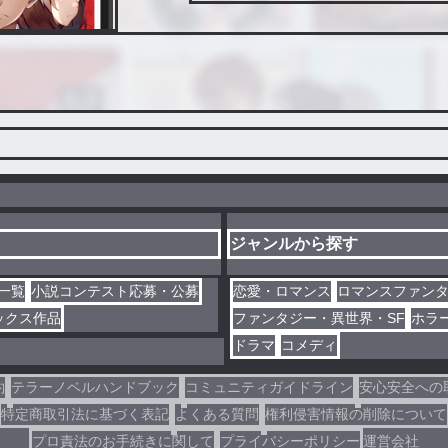
ジャンルから探す
一覧
小説コンテスト応募・公募
恋愛・ロマンス
ロマンスファン
ックス作品
ファンタジー・異世界・SF
ホラ
ドラマ
コメディ
約
テラーノベルハンドブック
コミュニティガイドライン
安心安全への
特定商取引法に基づく表記
よくある質問
権利侵害情報の削除について
プロ責法のお手続きに関して
プライバシーポリシー
運営会社