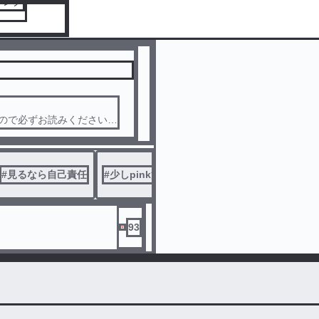
キング
！
ので必ずお読みください！
nkです
#
見るなら自己責任
#
少しpink注意
93