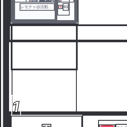
いてあるので必ずお読みくださ
い！
レモチャ@活動停
93
それではどうぞ〜
止(仮)
※[(夢)妄想(♡)]と書いてあるも
のは少しpinkです
1