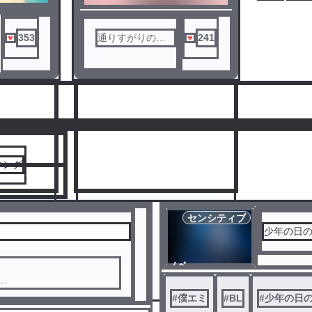
353
通りすがりのオ
241
タク
人気ランキングをみる
キング
センシティブ
少年の日
ノベ
8
ル
綺麗に撮れてたのに……🥲
#
僕エミ
#
BL
#
少年の日