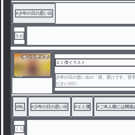
#
少年の日の思い出
るあ
センシティブ
エミ僕イラスト
ノベ
少年の日の思い出の「僕」受けです。苦
ル
ださい🙇🏻‍♀️‪‪´-
#
BL
#
少年の日の思い出
#
エミ僕
#
ご本人様には関係
くろ