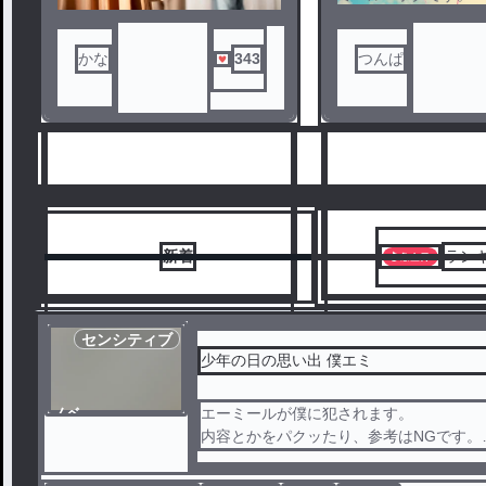
かな
343
つんぱ
新着
ラン
センシティブ
少年の日の思い出 僕エミ
ノベ
エーミールが僕に犯されます。
6
7
ル
内容とかをパクッたり、参考はNGです。
エ？なんか背景消えたんだけど。めっちゃ