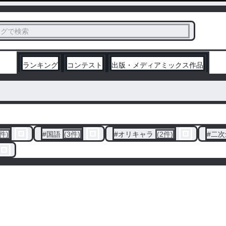
ス
タグで検索
く
ランキング
コンテスト
出版・メディアミックス作品
3件)
#
国語
(3件)
#
オリキャラ
(2件)
#
二次