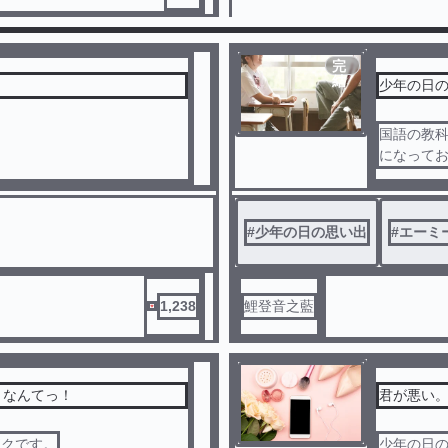
完
結
少年の日の
国語の教
になって
#
少年の日の思い出
#
エーミ
1,238
鯉登音之藍
となんてっ！
君が悪い
ボクです。
少年の日