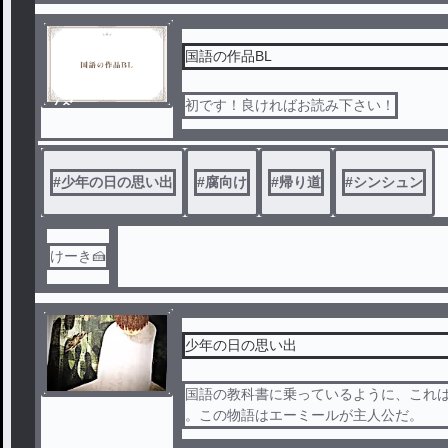
国語の作品BL
ノベ
初です！良ければお読み下さい！
ル
#
少年の日の思い出
#
腐向け
#
帰り道
#
シンシュン
けーき🍰
少年の日の思い出
国語の教科書に乗っているように、これ
。この物語はエーミールが主人公だ。