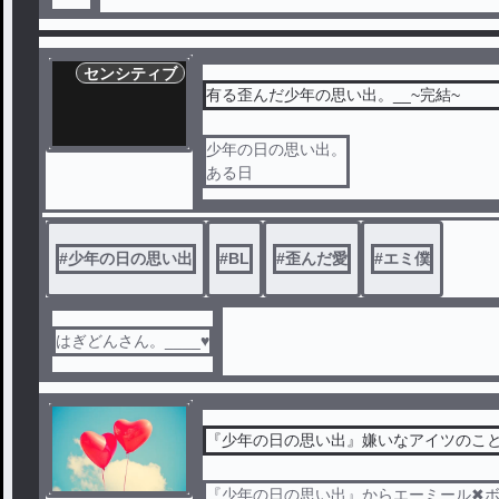
センシティブ
有る歪んだ少年の思い出。__~完結~
少年の日の思い出。
ある日
#
少年の日の思い出
#
BL
#
歪んだ愛
#
エミ僕
はぎどんさん。____♥
『少年の日の思い出』嫌いなアイツのこ
『少年の日の思い出』からエーミール✖︎