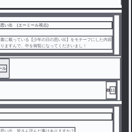
思い出 (エーミール視点)
科書に載っている【少年の日の思い出】をモチーフにした内容
おりますんで、中を御覧になってくださいまし！
ール
11
。
の思い出…皆さん読んだ事はありますか？