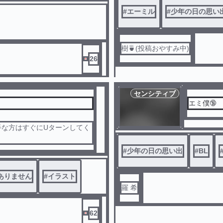
#
エーミル
#
少年の日の思い
樹🍵(投稿おやすみ中)
26
センシティブ
エミ僕🔞
手な方はすぐにUターンしてく
#
少年の日の思い出
#
BL
ありません
#
イラスト
羅 希
62