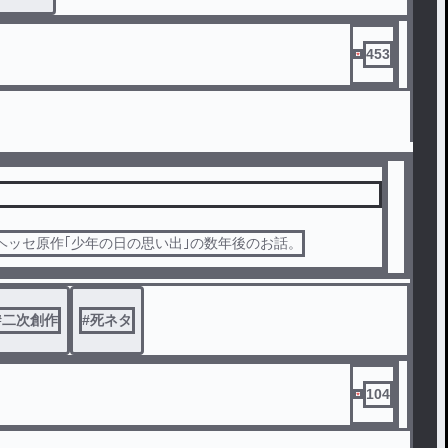
453
ヘッセ原作｢少年の日の思い出｣の数年後のお話。
#
二次創作
#
死ネタ
104