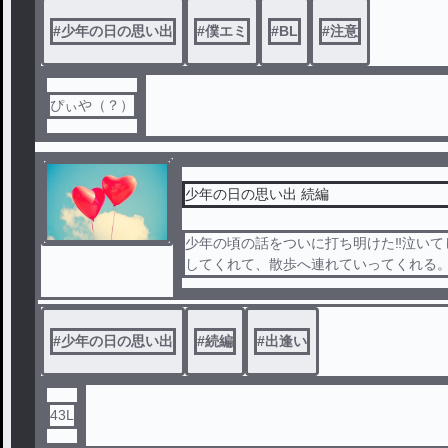
#
少年の日の思い出
#
僕エミ
#
BL
#
注意
ぴぃや（？）
少年の日の思い出 続編
少年の頃の話をついに打ち明けた‼️泣い
してくれて、散歩へ連れていってくれる
。
#
少年の日の思い出
#
続編
#
出逢い
43L