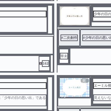
少年の日
#
二次創作
#
少年の日の思い
華未
162
完
結
エーミル
は「少年の日の思い出」である
ノベ
見えないな
ル