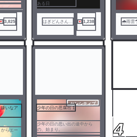
仕方がない
ある日
3,825
はぎどんさん。
1,238
🌧雨雲
____♥
画中）
センシティブ
』嫌いなア
少年の日の思腐出 1
！
3
4
少年の日の思い出の途中から
の、始まり。
』からエー