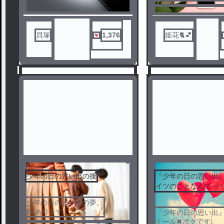
それってBLに見えて
ですっ！
貝塚
1,376
姫花🐈💕
少年の日の思い出の後
『少年の日の思い出
イツのことなんてっ
1
2
少年の日の思い出の夢。
BLあります。
『少年の日の思い出
ミール✖︎ボクです。