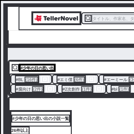
タイトル、作家名、
#
少年の日の思い出
#
BL
(16件)
#
エミ僕
(6件)
#
エーミール
(
#
腐向け
(2件)
#
2次創作
(1件)
#
bl
(1件)
#少年の日の思い出の小説一覧
26件
以上