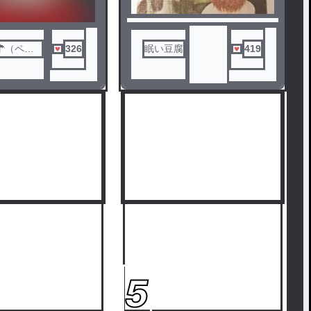
☂（ペア
326
眠い豆腐
419
5