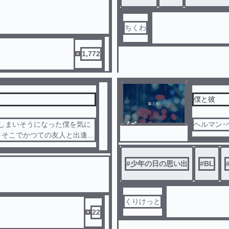
ちくわ
1,772
僕と彼
てしまいそうになった僕を気に
ノベ
ヘルマン･
ル
。そこでかつての友人と出逢う
#
少年の日の思い出
#
BL
くりけっと
22