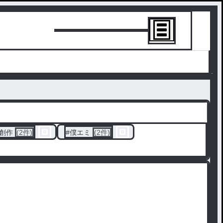
トーリーを書
創作
(2件)
#
僕エミ
(2件)