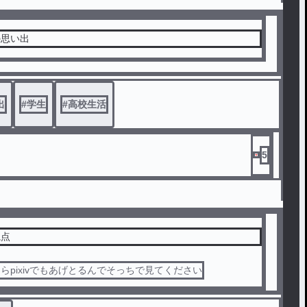
の思い出
出
#
学生
#
高校生活
5
視点
らpixivでもあげとるんでそっちで見てください