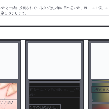
い出と一緒に投稿されているタグは少年の日の思い出、BL、エミ僕、
を楽しみましょう。
センシティブ
有る歪んだ少年の思い出。__~完
少年の日の
結~
皆さん読ん
少年の日の思い出。