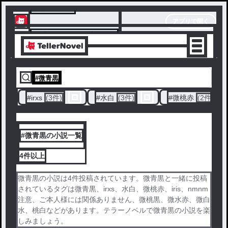
テラーノベル
アプリで開く
アプリでサクサク楽しめる
#
微青黒
#
irxs
(3件)
#
水白
(3件)
#
微桃赤
(2件)
#微青黒の小説一覧
4件
以上
微青黒の小説は4件投稿されています。微青黒と一緒に投稿
されているタグは微青黒、irxs、水白、微桃赤、iris、nmnm
注意、ご本人様には関係ありません、微桃黒、微水赤、微白
水、桃白などがあります。テラーノベルで微青黒の小説を楽
しみましょう。