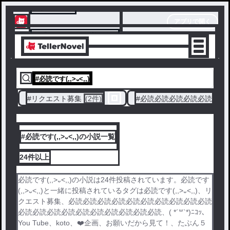
テラーノベル
アプリで開く
アプリでサクサク楽しめる
#
必読です(,,>᎑<,,)
#
リクエスト募集
(2件)
#
必読必読必読必読必読必読
#必読です(,,>᎑<,,)の小説一覧
24件
以上
必読です(,,>᎑<,,)の小説は24件投稿されています。必読です
(,,>᎑<,,)と一緒に投稿されているタグは必読です(,,>᎑<,,)、リ
クエスト募集、必読必読必読必読必読必読必読必読必読必読
必読必読必読必読必読必読必読必読必読必読、( *´꒳`*)ﾆｺｯ、
You Tube、koto、❤️企画、お願いだから見て！、たぶん５