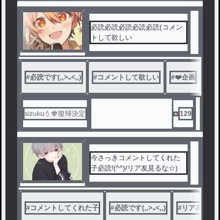
必読必読必読必読必読(コメン
トして欲しい
#
必読です(,,>᎑<,,)
#
コメントして欲しい
#
❤️企画
#
リ
sizuku💧🍓復帰決定
129
今さっきコメントしてくれた
子必読!(^^)/リア友見るな☆)
#
コメントしてくれた子
#
必読です(,,>᎑<,,)
#
リア友見る