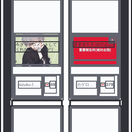
今さっきコメントして
重要報告所(絶対必読)
3
4
くれた子必読!(^^)/リア
友見るな☆)
sizuku💧🍓
49
カゲロウ
379
復帰決定
(無浮上に
なります)