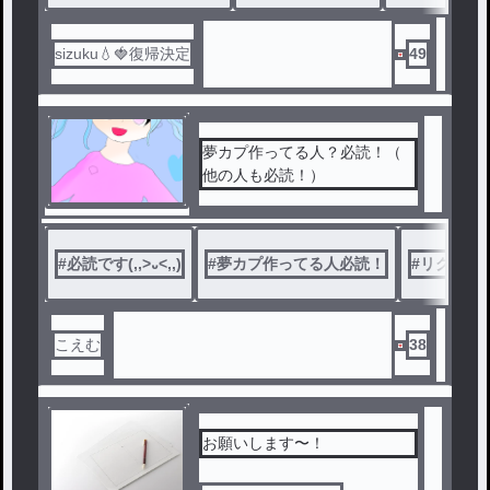
sizuku💧🍓復帰決定
49
夢カプ作ってる人？必読！（
他の人も必読！）
#
必読です(,,>᎑<,,)
#
夢カプ作ってる人必読！
#
リクエス
こえむ
38
お願いします〜！