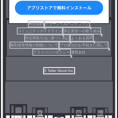
ドラマ
コメディ
利用規約
テラーノベルハンドブック
コミュニティガイドライン
安心安全への取り組み
特定商取引法に基づく表記
よくある質問
権利侵害情報の削除について
プロ責法のお手続きに関して
プライバシーポリシー
運営会社
© Teller Novel Inc.