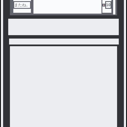
またね。
10