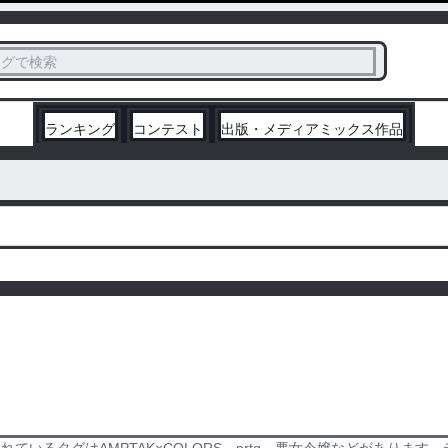
ス
タグで検索
く
ランキング
コンテスト
出版・メディアミックス作品
ているタグはAMPTAK×COLORS、prtg、悪女令嬢などがありま