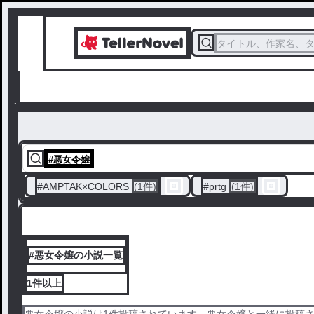
タイトル、作家名、
#
悪女令嬢
#
AMPTAK×COLORS
(1件)
#
prtg
(1件)
#悪女令嬢の小説一覧
1件
以上
悪女令嬢の小説は1件投稿されています。悪女令嬢と一緒に投稿され