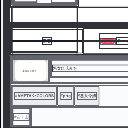
新着
ラン
悪女に花束を＿
1
#
AMPTAK×COLORS
#
prtg
#
悪女令嬢
#あくま