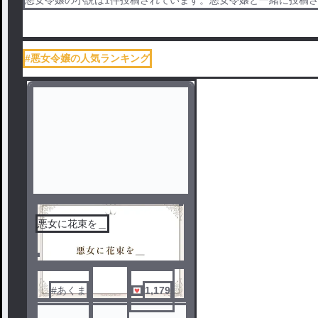
#悪女令嬢の人気ランキング
悪女に花束を＿
#あくま
1,179