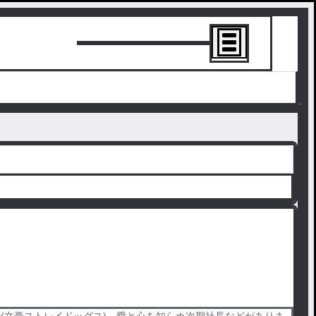
トーリーを書
(文豪ストレイドッグス)、愛と心を知らぬ次期社長などがありま