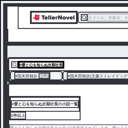
タイトル、作家名、
#
愛と心を知らぬ次期社長
#
国木田独歩
(1件)
#
国木田独歩(文豪ストレイドッグ
#愛と心を知らぬ次期社長の小説一覧
1件
以上
愛と心を知らぬ次期社長の小説は1件投稿されています。愛と心を