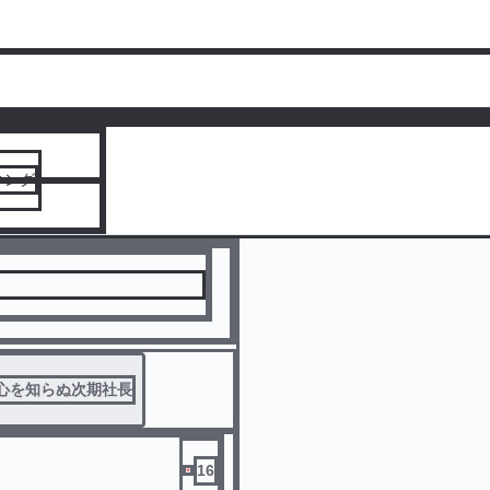
人気ランキングをみる
キング
心を知らぬ次期社長
16