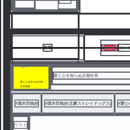
新着
ラン
愛と心を知らぬ次期社長
1
#
国木田独歩
#
国木田独歩(文豪ストレイドッグス)
#
愛と
ゲスト