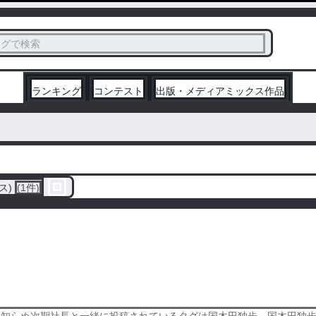
ス
タグで検索
く
ランキング
コンテスト
出版・メディアミックス作品
ス)
(1件)
知らぬ次期社長と一緒に投稿されているタグは国木田独歩、国木田独歩