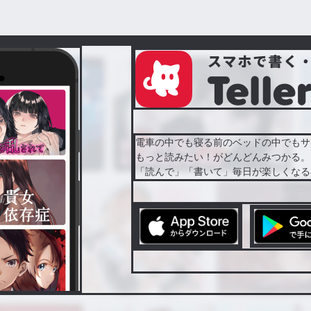
電車の中でも寝る前のベッドの中でもサ
もっと読みたい！がどんどんみつかる。
「読んで」「書いて」毎日が楽しくなる