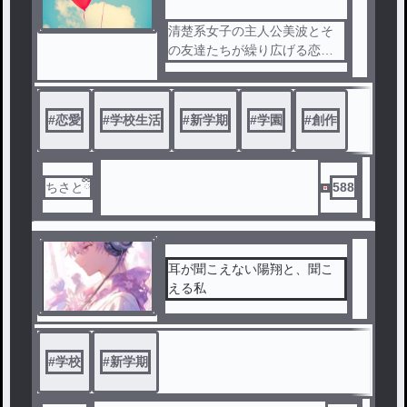
清楚系女子の主人公美波とそ
の友達たちが繰り広げる恋愛
系JK生活
#
恋愛
#
学校生活
#
新学期
#
学園
#
創作
ちさとྀི
588
耳が聞こえない陽翔と、聞こ
える私
#
学校
#
新学期