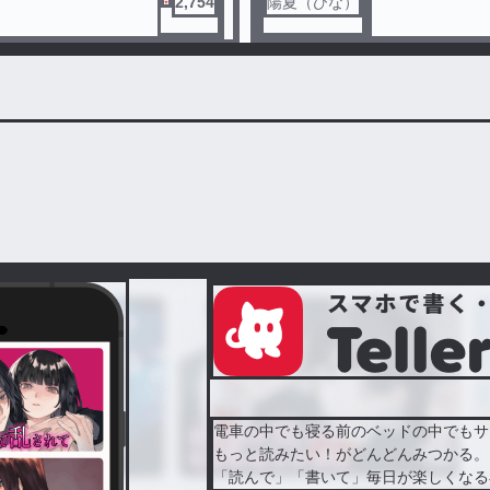
2,754
陽夏（ひな）
電車の中でも寝る前のベッドの中でもサ
もっと読みたい！がどんどんみつかる。
「読んで」「書いて」毎日が楽しくなる