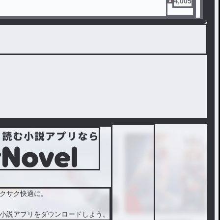
4,005
クサク快適に。
小説アプリをダウンロードしよう。