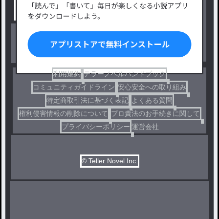
小説コンテスト応募・公募
ファンタジー・異世界・SF
出版・メディアミックス作品
ホラー・ミステリー
BL
ドラマ
コメディ
利用規約
テラーノベルハンドブック
コミュニティガイドライン
安心安全への取り組み
特定商取引法に基づく表記
よくある質問
権利侵害情報の削除について
プロ責法のお手続きに関して
プライバシーポリシー
運営会社
© Teller Novel Inc.