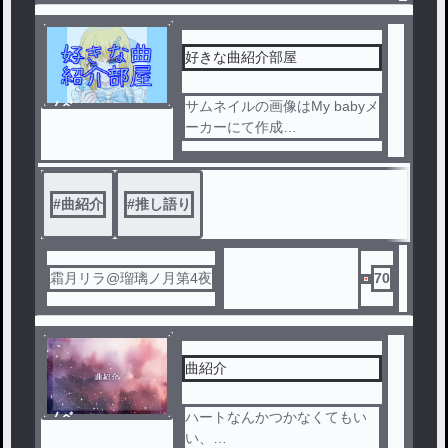
好きな曲紹介部屋
ノベ
サムネイルの画像はMy babyメ
ル
ーカーにて作成
歌詞等の転載は行っていませ
ん
#
曲紹介
#
推し語り
霜月リラ@瑠璃ノ月第4夜
70
曲紹介
ノベ
ハートなんかつかなくてもい
ル
い、