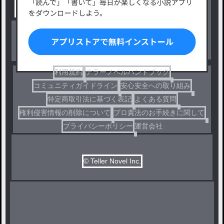
出版・メディアミックス作品
ホラー・ミステリー
BL
ドラマ
コメディ
利用規約
テラーノベルハンドブック
コミュニティガイドライン
安心安全への取り組み
特定商取引法に基づく表記
よくある質問
権利侵害情報の削除について
プロ責法のお手続きに関して
プライバシーポリシー
運営会社
© Teller Novel Inc.