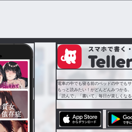
電車の中でも寝る前のベッドの中でもサ
もっと読みたい！がどんどんみつかる。
「読んで」「書いて」毎日が楽しくなる