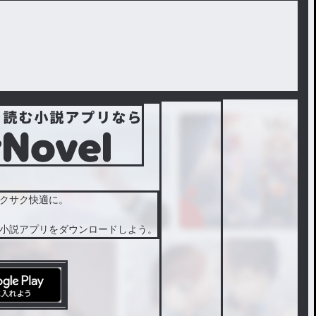
クサク快適に。
小説アプリをダウンロードしよう。