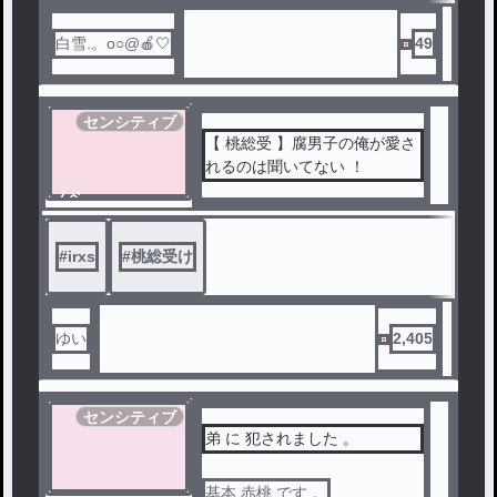
白雪.。o○@🍎🤍
49
センシティブ
【 桃総受 】腐男子の俺が愛さ
れるのは聞いてない ！
ノベ
ル
#
irxs
#
桃総受け
ゆい
2,405
センシティブ
弟 に 犯されました 。
基本 赤桃 です 。