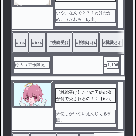
ノベ
ル
いや、なんで？？？わけわか
め。（かわち by主）
#
iris
#
irxs
#
桃総受け
#
桃嫌われ
#
桃愛され
#
ゆう（アホ隊長）
1,198
【桃総受け】ただの天使の俺
が何で愛されるの！？【irxs】
天使しかいないえんじぇる学
園。
そんな楽園に、悪魔達がやっ
てきた！？