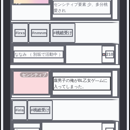
ノベ
センシティブ要素 少、多分桃
ル
愛され
#
irxs
#
nmnm
#
桃総受け
ななみ （ 別垢で活動中 ）
210
センシティブ
腐男子の俺がBL乙女ゲ―ムに
入ってしまった。
#
iris
#
桃総受け