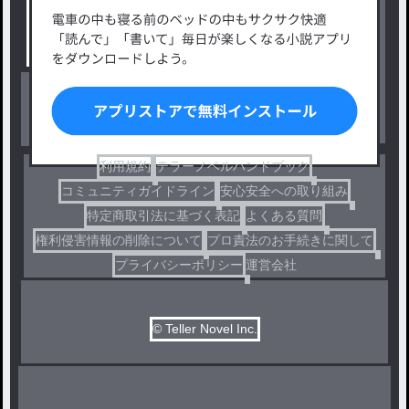
タグ一覧
ロマンスファンタジー
小説コンテスト応募・公募
ファンタジー・異世界・SF
出版・メディアミックス作品
ホラー・ミステリー
BL
ドラマ
コメディ
利用規約
テラーノベルハンドブック
コミュニティガイドライン
安心安全への取り組み
特定商取引法に基づく表記
よくある質問
権利侵害情報の削除について
プロ責法のお手続きに関して
プライバシーポリシー
運営会社
© Teller Novel Inc.