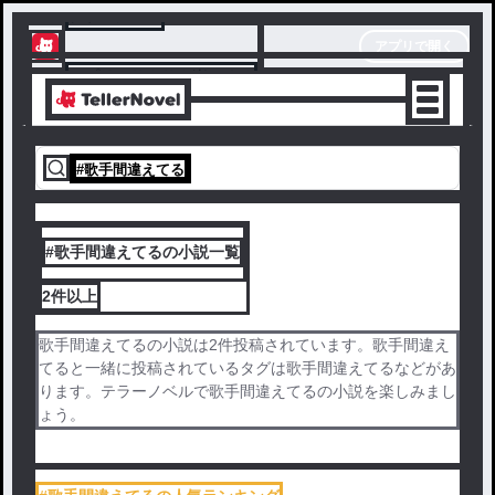
テラーノベル
アプリで開く
アプリでサクサク楽しめる
#
歌手間違えてる
#歌手間違えてるの小説一覧
2件
以上
歌手間違えてるの小説は2件投稿されています。歌手間違え
てると一緒に投稿されているタグは歌手間違えてるなどがあ
ります。テラーノベルで歌手間違えてるの小説を楽しみまし
ょう。