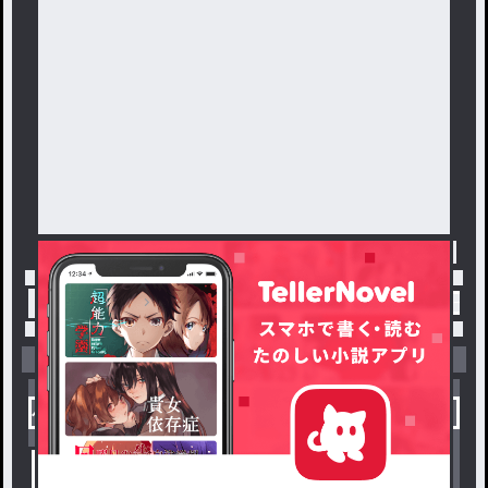
トップ
「#歌手間違えてる」の人気小説・夢小説一覧
小説を探す
ジャンルから探す
新着小説一覧
恋愛・ロマンス