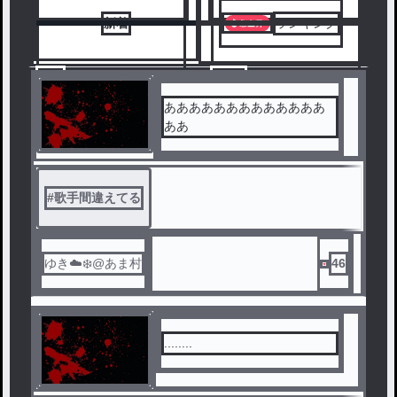
新着
ランキング
1
2
あああああああああああああ
ああ
#
歌手間違えてる
ゆき☁️❄️@あま村
46
........