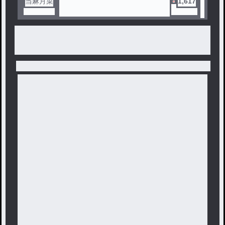
当麻月菜
1,617
そして訳がわからないまま
※他のサイトでも重複
投稿しています。
、鉄格子付きの馬車に押し込
※表紙はAI
まれどこかに連行されてしま
った。
ベルを連行した責任者は美
形軍人のレンブラント・エイ
ケン。
人攫い同然でベルを連行し
た彼は人相が悪くて、口が悪
くて、いささか乱暴だった。
けれど、どうやらそうした
のは事情があるようで。
そして向かう先は牢屋では
なく、とある人の元らしくて
。
過酷な境遇で性格が歪み切
ってしまった毒舌少女（ベル