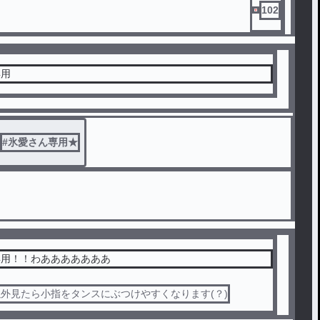
102
専用
#
氷愛さん専用★
専用！！わあああああああ
外見たら小指をタンスにぶつけやすくなります(？)