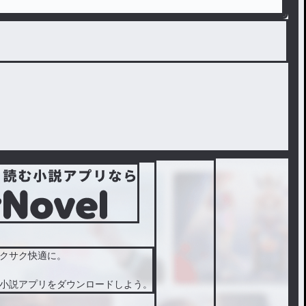
クサク快適に。
小説アプリをダウンロードしよう。