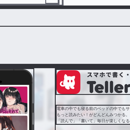
電車の中でも寝る前のベッドの中でもサ
もっと読みたい！がどんどんみつかる。
「読んで」「書いて」毎日が楽しくなる