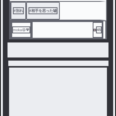
#
別れ
#
相手を思った嘘
moka😆💖
45