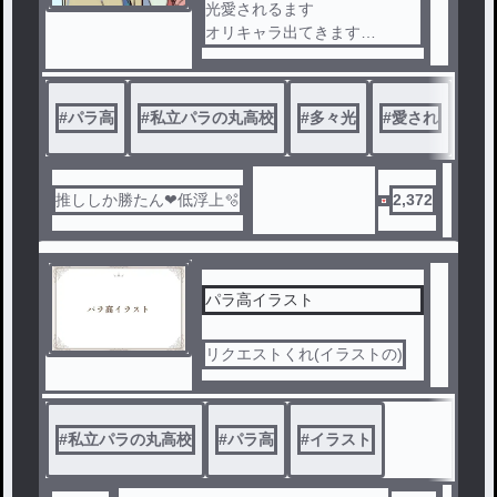
光愛されるます
オリキャラ出てきます
オリキャラ愛されではありま
せん
#
パラ高
#
私立パラの丸高校
#
多々光
#
愛され
#
光
2,372
パラ高イラスト
リクエストくれ(イラストの)
#
私立パラの丸高校
#
パラ高
#
イラスト