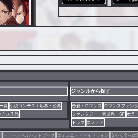
ジャンルから探す
一覧
小説コンテスト応募・公募
恋愛・ロマンス
ロマンスファン
ックス作品
ファンタジー・異世界・SF
ホラ
ドラマ
コメディ
約
テラーノベルハンドブック
コミュニティガイドライン
安心安全への