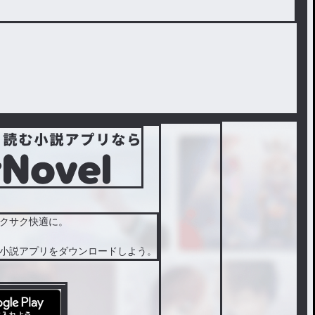
クサク快適に。
小説アプリをダウンロードしよう。