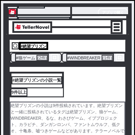
テラーノベル
アプリで開く
アプリでサクサク楽しめる
#
絶望プリズン
#
狼ゲーム
(2件)
#
WINDBREAKER
(1件)
#
#絶望プリズンの小説一覧
9件
以上
絶望プリズンの小説は9件投稿されています。絶望プリズン
と一緒に投稿されているタグは絶望プリズン、狼ゲーム、
WINDBREAKER、るな、わさびゲーム、イブプロジェク
ト、カラピチ、ダンガンロンパ、ファントムウルフ、低ク
オ、十亀条、嘘つきゲームなどがあります。テラーノベルで