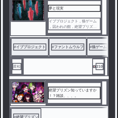
夢と現実
イブプロジェクト，狼ゲーム
，囚われの館，絶望プリズン
は全てファントムウルフの中
での夢だった！？
#
イブプロジェクト
#
ファントムウルフ
#
狼ゲーム
#
星松
210
絶望プリズン知っていますか
！？雑談、、、。
#
絶望プリズン