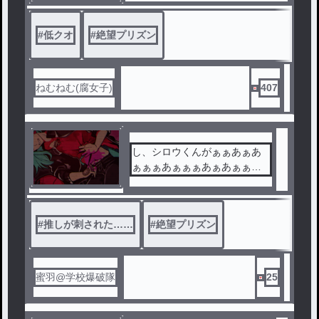
#
低クオ
#
絶望プリズン
ねむねむ(腐女子)
407
し、シロウくんがぁぁあぁあ
ぁぁぁあぁぁぁあぁあぁぁぁ
あぁぁあぁぁぁあぁぁあぁ
#
推しが刺された……
#
絶望プリズン
蜜羽@学校爆破隊
25