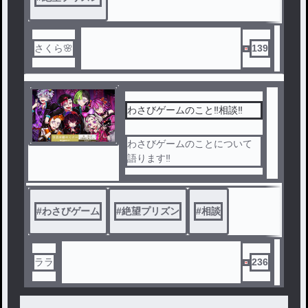
さくら🌸
139
わさびゲームのこと‼️相談‼️
わさびゲームのことについて
語ります‼️
#
わさびゲーム
#
絶望プリズン
#
相談
ララ
236