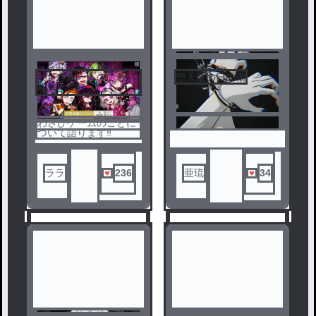
わさびゲームのこと‼️
堕天使の口の傷
3
4
相談‼️
わさびゲームのことに
ついて語ります‼️
ララ
236
亜琉
34