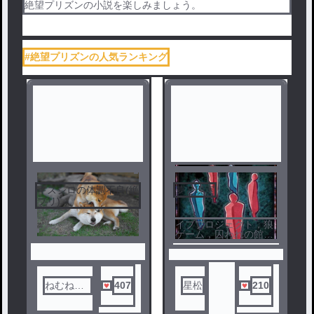
絶望プリズンの小説を楽しみましょう。
#絶望プリズンの人気ランキング
キスシロの体調不良(絶
夢と現実
プリ)
イブプロジェクト，狼
ゲーム，囚われの館，
絶望プリズンは全てフ
ァントムウルフの中で
の夢だった！？
ねむねむ
407
星松
210
(腐女子)