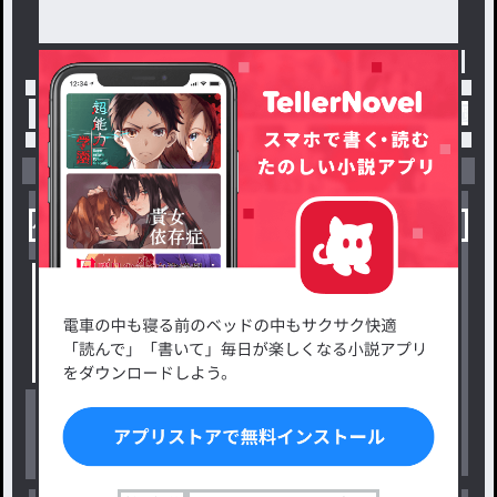
トップ
「#絶望プリズン」の人気小説・夢小説一覧
小説を探す
ジャンルから探す
新着小説一覧
恋愛・ロマンス
タグ一覧
ロマンスファンタジー
小説コンテスト応募・公募
ファンタジー・異世界・SF
出版・メディアミックス作品
ホラー・ミステリー
BL
ドラマ
コメディ