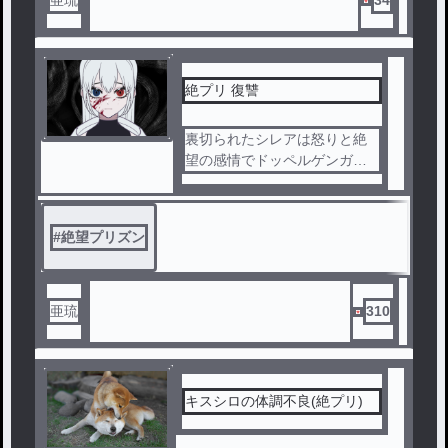
亜琉
34
絶プリ 復讐
裏切られたシレアは怒りと絶
望の感情でドッペルゲンガー
が生まれます
そして自分のドッペルゲンガ
ーの「闇」である「黒」を抑
#
絶望プリズン
えきれなくなり…
亜琉
310
キスシロの体調不良(絶プリ)