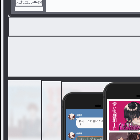
ふわユル☁️🪼