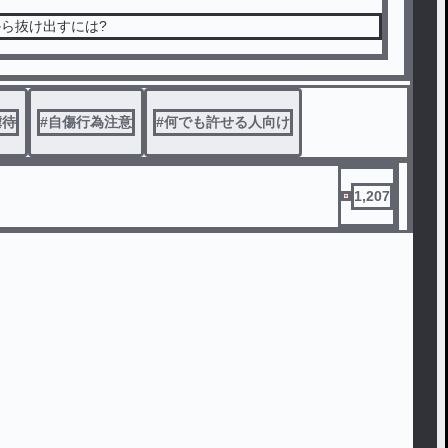
ら抜け出すには?
虐待
#
自傷行為注意
#
何でも許せる人向け
1,207