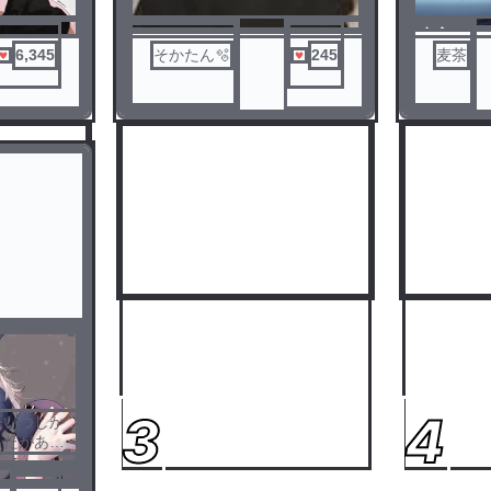
ノベ
ル
6,345
そかたん🫧
245
麦茶
3
4
怪いつしか
ったがある
しづつ変わ