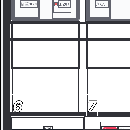
そんな嫌われ者妖怪
紅華🍁🌿
1,207
きなこ
ル
の物語
6
7
新着
ラン