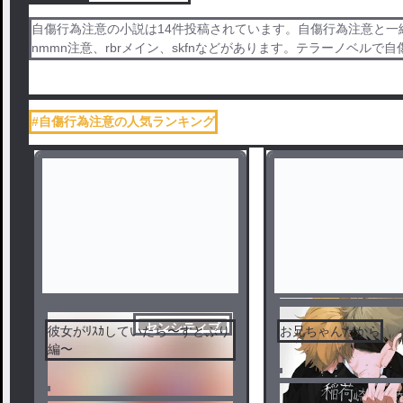
自傷行為注意の小説は14件投稿されています。自傷行為注意と一緒
nmmn注意、rbrメイン、skfnなどがあります。テラーノベル
#自傷行為注意の人気ランキング
センシティブ
彼女がﾘｽｶしていたら〜すとぷり
お兄ちゃんだから
編〜