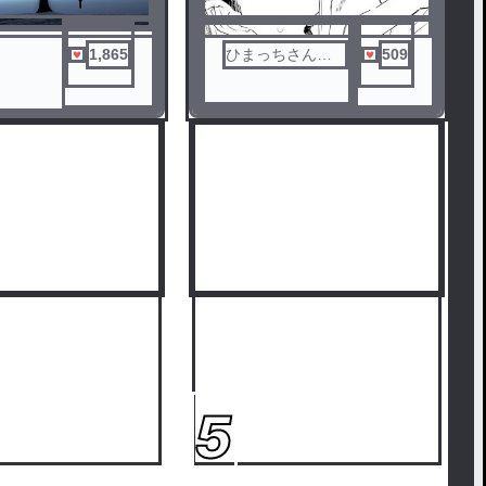
1,865
ひまっちさんで
509
す
5