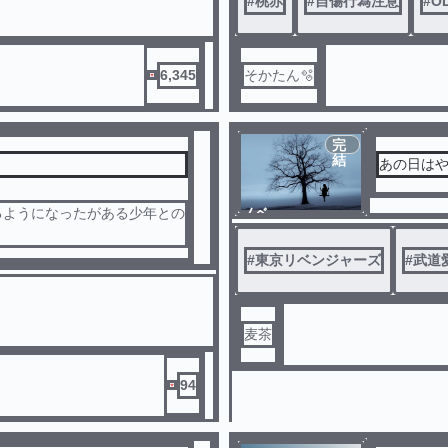
#
桃赤
#
自傷行為注意
#
O
6,345
そかたん🫧
完
結
あの日は
るようになったがある少年との
ノベ
ル
#
東京リベンジャーズ
#
武道
麦茶
94