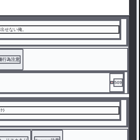
い出せない俺。
傷行為注意
509
ｸﾗ