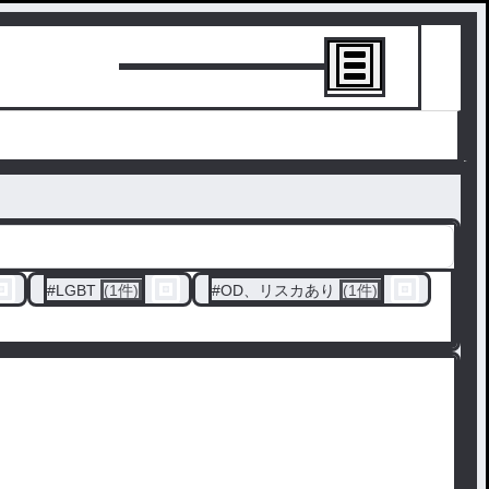
トーリーを書
#
LGBT
(1件)
#
OD、リスカあり
(1件)