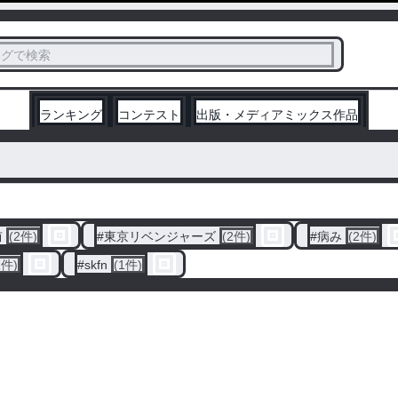
ス
タグで検索
く
ランキング
コンテスト
出版・メディアミックス作品
侑
(2件)
#
東京リベンジャーズ
(2件)
#
病み
(2件)
1件)
#
skfn
(1件)