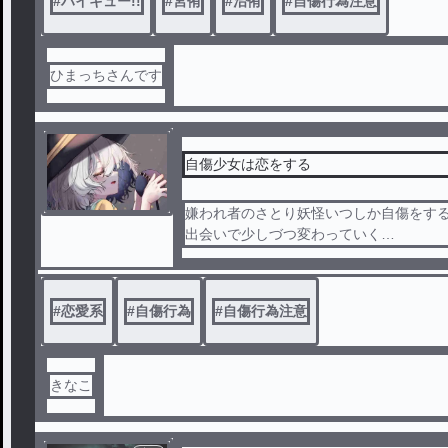
#
ハイキュー!!
#
宮侑
#
治侑
#
自傷行為注意
ひまっちさんです
自傷少女は恋をする
嫌われ者のさとり妖怪いつしか自傷をす
出会いで少しづつ変わっていく
そんな嫌われ者妖怪と少年の恋の物語
#
恋愛系
#
自傷行為
#
自傷行為注意
きなこ