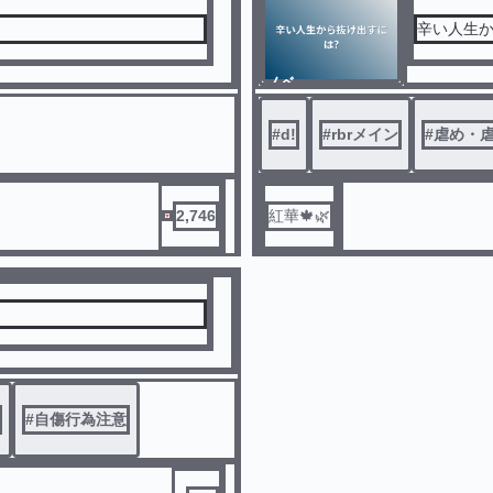
辛い人生か
ノベ
ル
#
d!
#
rbrメイン
#
虐め・
2,746
紅華🍁🌿
#
自傷行為注意