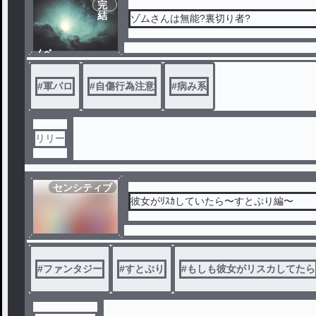
完
結
ゾムさんは無能?裏切り者?
ノベ
ル
#
軍パロ
#
自傷行為注意
#
病み系
リリー
センシティブ
彼女がﾘｽｶしていたら〜すとぷり編〜
#
ファンタジー
#
すとぷり
#
もしも彼女がリスカしてたら