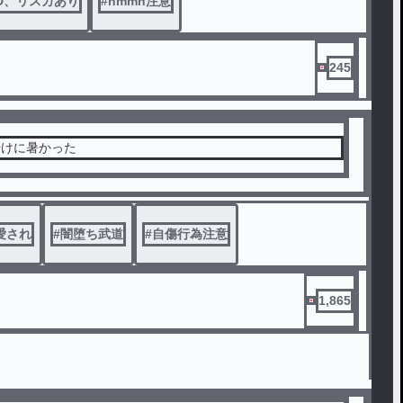
D、リスカあり
#
nmmn注意
245
やけに暑かった
愛され
#
闇堕ち武道
#
自傷行為注意
1,865