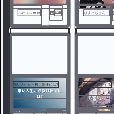
ふわユル☁️🪼
635
ひまっちさんで
す
辛い人生から抜け出すには?
自傷少女は恋をする
1
2
嫌われ者のさとり妖
自傷をするようにな
少年との出会いで少
っていく
ノベ