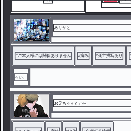
ありがと
#
ご本人様には関係ありません
#
病み
#
死亡描写あり
るい。
お兄ちゃんだから