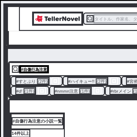
タイトル、作家名、
#
自傷行為注意
#
すとぷり
(2件)
#
ハイキュー!!
(2件)
#
宮
#
d!
(1件)
#
nmmn注意
(1件)
#
rbrメイン
(
#自傷行為注意の小説一覧
14件
以上