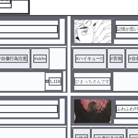
記憶が思
#
自傷行為注意
#
skfn
#
ハイキュー!!
#
宮侑
#
自
1,116
ひまっちさんです
ふわふわｸﾗ