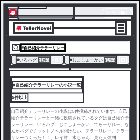
テラーノベル
アプリで開く
アプリでサクサク楽しめる
#
自己紹介テラーリレー
#
いろハグ
(1件)
#
じこしょーかい
(1件)
#
#自己紹介テラーリレーの小説一覧
5件
以上
自己紹介テラーリレーの小説は5件投稿されています。自己
紹介テラーリレーと一緒に投稿されているタグは自己紹介テ
ラーリレー、いろハグ、じこしょーかい、てらーりれー、な
んかバグでチャットノベル開けない、テラーリレー、テラー
リレーつくった！！、レイ君、水ちゃん、見た人強制