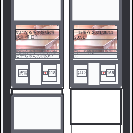
気になるあの娘/花垣
一時保存:2021/08/11
3
4
武道 橘 日向
20:51
脳内読める武道くんが
前回の続き✩°｡⋆⸜(*˙꒳˙*
ヒナちゃんの頭の中覗
)⸝
くお話
成宮
118
ﾈﾑﾐﾝ
165