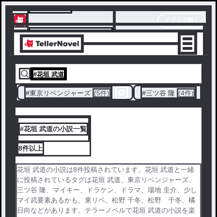
テラーノベル
アプリで開く
アプリでサクサク楽しめる
#
花垣 武道
#
東京リベンジャーズ
(5件)
#
三ツ谷 隆
(4件)
#花垣 武道の小説一覧
8件
以上
花垣 武道の小説は8件投稿されています。花垣 武道と一緒
に投稿されているタグは花垣 武道、東京リベンジャーズ、
三ツ谷 隆、マイキー、ドラケン、ドラマ、場地 圭介、少し
マイ武要素あるかも、東リベ、松野 千冬、松野 千冬、橘
日向などがあります。テラーノベルで花垣 武道の小説を楽