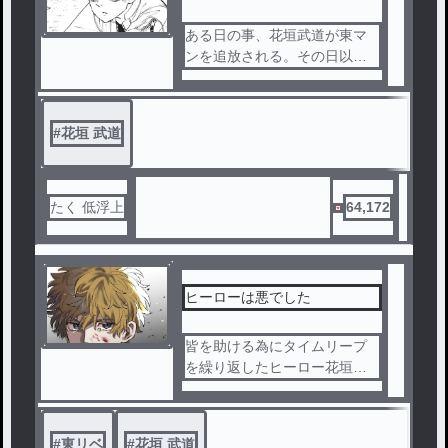
ある日の事、花垣武道が東マ
ンを追放される。その日以来
学校や道端でいじめられるよ
うになってしまう。それに耐
えきれずに、、？？
#
花垣 武道
さて、ここから武道はどうな
ってしまうのか？
お楽しみに！
たく 低浮上
64,172
注意して欲しいこと↓
・キャラ崩壊するところあり
・いじめ表現あり
ヒーローは悪でした
以上です！
この表現を理解した方のみ、
皆を助ける為にタイムリープ
閲覧お願いします
を繰り返したヒーロー花垣武
では、完成品をお楽しみくだ
道は何度も失敗を繰り返し、
さい！
ヒーローを辞めて悪になった
#
東リベ
#
花垣 武道