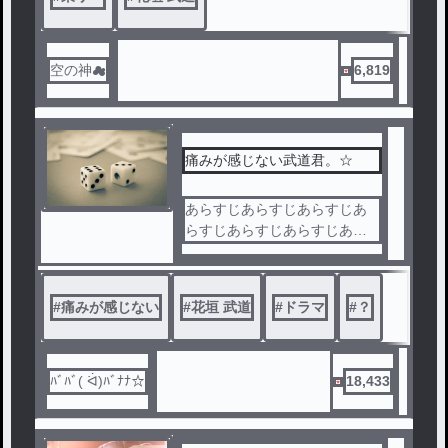
空の神☁
6,819
痛みが感じない武道君。☆
あらすじあらすじあらすじあ
らすじあらすじあらすじあら
すじあらすじあらすじあらす
じあらすじあらすじあらすじ
あらすじあらすじあらすじあ
#
痛みが感じない
#
花垣 武道
#
ドラマ
#
？
らすじあらすじあらすじあら
すじあらすじあらすじあらす
じあらすじあらすじあらすじ
あらすじあらすじあらすじあ
ﾊﾞﾊﾞ( ᐛ)ﾊﾞﾅﾅ☆
18,433
らすじあらすじあらすじあら
すじあらすじあらすじあらす
じあらすじあらすじあらすじ